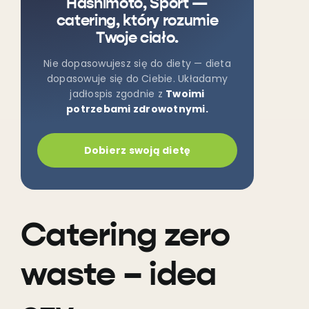
Hashimoto, Sport —
catering, który rozumie
Twoje ciało.
Nie dopasowujesz się do diety — dieta
dopasowuje się do Ciebie. Układamy
jadłospis zgodnie z
Twoimi
potrzebami zdrowotnymi.
Dobierz swoją dietę
Catering zero
waste – idea