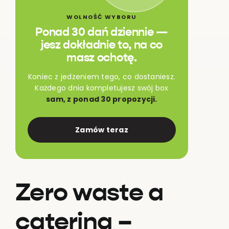
WOLNOŚĆ WYBORU
Ponad 30 dań dziennie —
jesz dokładnie to, na co
masz ochotę.
Koniec z jedzeniem tego, co dostaniesz.
Każdego dnia kompletujesz swój box
sam, z ponad 30 propozycji.
Zamów teraz
Zero waste a
catering –