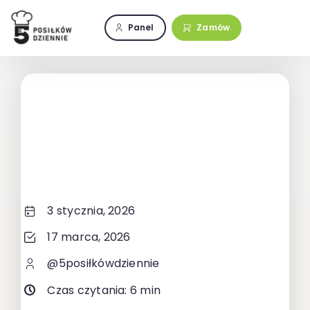
Przejdź
do
Panel
Zamów
zawartości
3 stycznia, 2026
17 marca, 2026
@5posiłkówdziennie
Czas czytania: 6 min