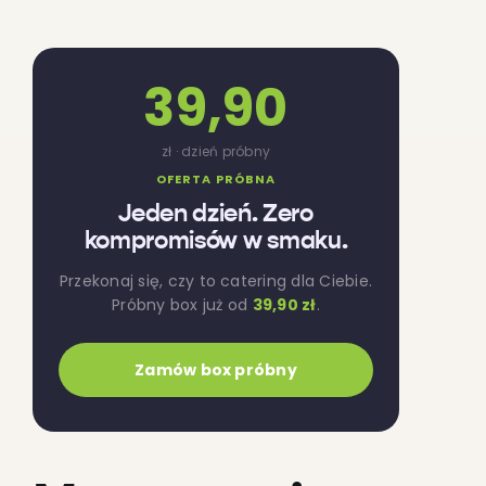
39,90
zł · dzień próbny
OFERTA PRÓBNA
Jeden dzień. Zero
kompromisów w smaku.
Przekonaj się, czy to catering dla Ciebie.
Próbny box już od
39,90 zł
.
Zamów box próbny