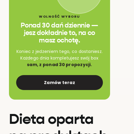
WOLNOŚĆ WYBORU
Ponad 30 dań dziennie —
jesz dokładnie to, na co
masz ochotę.
Koniec z jedzeniem tego, co dostaniesz.
Każdego dnia kompletujesz swój box
sam, z ponad 30 propozycji.
Zamów teraz
Dieta oparta