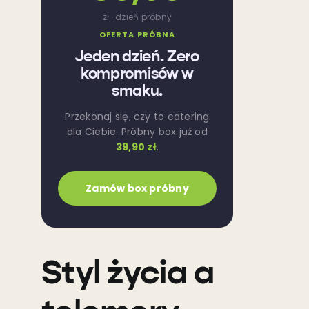
zł · dzień próbny
OFERTA PRÓBNA
Jeden dzień. Zero
kompromisów w
smaku.
Przekonaj się, czy to catering
dla Ciebie. Próbny box już od
39,90 zł
.
Zamów box próbny
Styl życia a