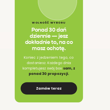
WOLNOŚĆ WYBORU
Ponad 30 dań
dziennie — jesz
dokładnie to, na co
masz ochotę.
Koniec z jedzeniem tego, co
dostaniesz. Każdego dnia
kompletujesz swój box
sam, z
ponad 30 propozycji.
Zamów teraz