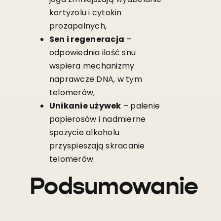
kortyzolu i cytokin
prozapalnych,
Sen i regeneracja
–
odpowiednia ilość snu
wspiera mechanizmy
naprawcze DNA, w tym
telomerów,
Unikanie używek
– palenie
papierosów i nadmierne
spożycie alkoholu
przyspieszają skracanie
telomerów.
Podsumowanie