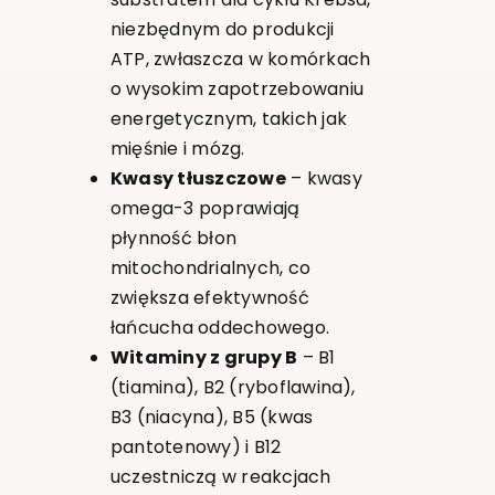
niezbędnym do produkcji
ATP, zwłaszcza w komórkach
o wysokim zapotrzebowaniu
energetycznym, takich jak
mięśnie i mózg.
Kwasy tłuszczowe
– kwasy
omega-3 poprawiają
płynność błon
mitochondrialnych, co
zwiększa efektywność
łańcucha oddechowego.
Witaminy z grupy B
– B1
(tiamina), B2 (ryboflawina),
B3 (niacyna), B5 (kwas
pantotenowy) i B12
uczestniczą w reakcjach