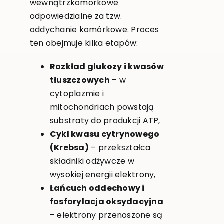
wewnątrzkomórkowe
odpowiedzialne za tzw.
oddychanie komórkowe. Proces
ten obejmuje kilka etapów:
Rozkład glukozy i kwasów
tłuszczowych
– w
cytoplazmie i
mitochondriach powstają
substraty do produkcji ATP,
Cykl kwasu cytrynowego
(Krebsa)
– przekształca
składniki odżywcze w
wysokiej energii elektrony,
Łańcuch oddechowy i
fosforylacja oksydacyjna
– elektrony przenoszone są