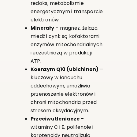
redoks, metabolizmie
energetycznym i transporcie
elektronów.
Minerały
– magnez, żelazo,
miedź i cynk są kofaktorami
enzymów mitochondrialnych
i uczestniczą w produkcji
ATP.
Koenzym Q10 (ubichinon)
–
kluczowy w łańcuchu
oddechowym, umożliwia
przenoszenie elektronów i
chroni mitochondria przed
stresem oksydacyjnym.
Przeciwutleniacze
–
witaminy C i E, polifenole i
karotenoidy neutralizują