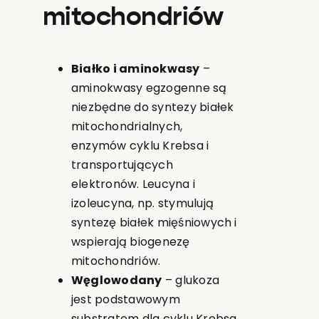
mitochondriów
Białko i aminokwasy
–
aminokwasy egzogenne są
niezbędne do syntezy białek
mitochondrialnych,
enzymów cyklu Krebsa i
transportujących
elektronów. Leucyna i
izoleucyna, np. stymulują
syntezę białek mięśniowych i
wspierają biogenezę
mitochondriów.
Węglowodany
– glukoza
jest podstawowym
substratem dla cyklu Krebsa,