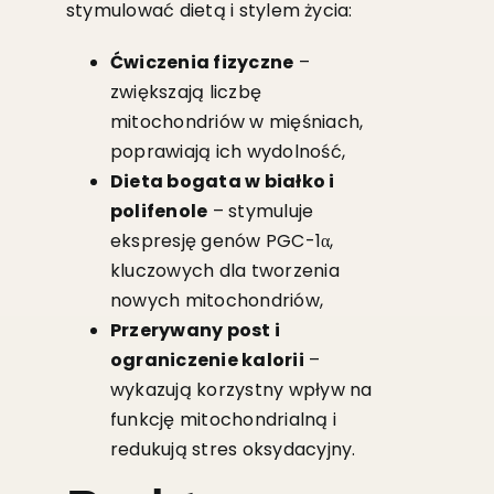
stymulować dietą i stylem życia:
Ćwiczenia fizyczne
–
zwiększają liczbę
mitochondriów w mięśniach,
poprawiają ich wydolność,
Dieta bogata w białko i
polifenole
– stymuluje
ekspresję genów PGC-1α,
kluczowych dla tworzenia
nowych mitochondriów,
Przerywany post i
ograniczenie kalorii
–
wykazują korzystny wpływ na
funkcję mitochondrialną i
redukują stres oksydacyjny.