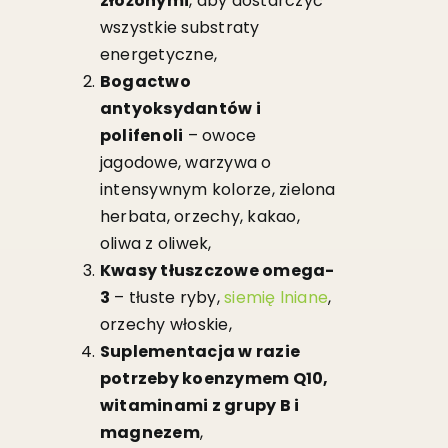
złożonymi
, aby dostarczyć
wszystkie substraty
energetyczne,
Bogactwo
antyoksydantów i
polifenoli
– owoce
jagodowe, warzywa o
intensywnym kolorze, zielona
herbata, orzechy, kakao,
oliwa z oliwek,
Kwasy tłuszczowe omega-
3
– tłuste ryby,
siemię lniane
,
orzechy włoskie,
Suplementacja w razie
potrzeby koenzymem Q10,
witaminami z grupy B i
magnezem
,