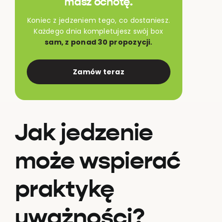
masz ochotę.
Koniec z jedzeniem tego, co dostaniesz.
Każdego dnia kompletujesz swój box
sam, z ponad 30 propozycji.
Zamów teraz
Jak jedzenie
może wspierać
praktykę
uważności?