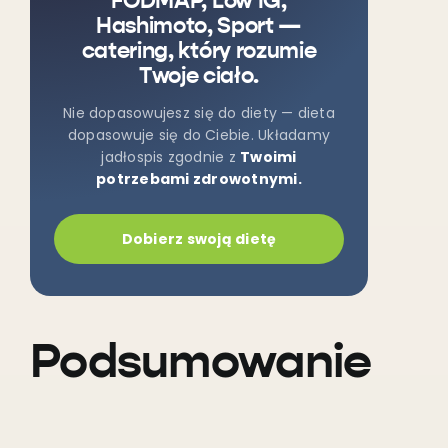
FODMAP, Low IG,
Hashimoto, Sport —
catering, który rozumie
Twoje ciało.
Nie dopasowujesz się do diety — dieta
dopasowuje się do Ciebie. Układamy
jadłospis zgodnie z
Twoimi
potrzebami zdrowotnymi.
Dobierz swoją dietę
Podsumowanie