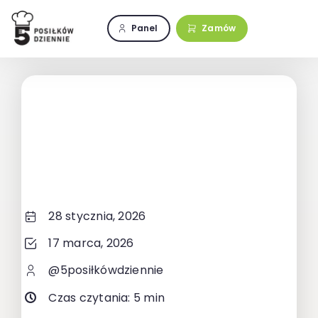
Przejdź
do
Panel
Zamów
zawartości
28 stycznia, 2026
17 marca, 2026
@5posiłkówdziennie
Czas czytania: 5 min