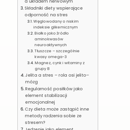
a układem nerwowym
Składniki diety wspierające
odporność na stres
Węglowodany o niskim
indeksie glikemicznym
Białko jako źródło
aminokwasów
neuroaktywnych
Tłuszcze – szczególnie
kwasy omega-3
Magnez, cynk i witaminy z
grupy B
Jelita a stres – rola osi jelito–
mózg
Regularność posiłków jako
element stabilizacji
emocjonalnej
Czy dieta może zastąpić inne
metody radzenia sobie ze
stresem?
Jedzenie jako element