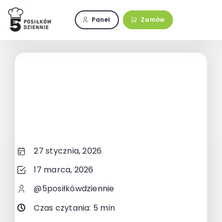
Przejdź
do
Panel
Zamów
zawartości
27 stycznia, 2026
17 marca, 2026
@5posiłkówdziennie
Czas czytania: 5 min