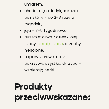
umiarem,
chude mięso: indyk, kurczak
bez skóry – do 2–3 razy w
tygodniu,
jaja – 3–5 tygodniowo,
tłuszcze: oliwa z oliwek, olej
lniany,
siemię lniane
, orzechy
niesolone,
napary ziołowe: np. z
pokrzywy, czystka, skrzypu –
wspierają nerki.
Produkty
przeciwwskazane: