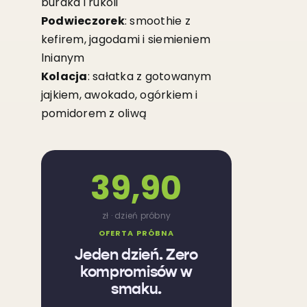
buraka i rukoli
Podwieczorek
: smoothie z
kefirem, jagodami i siemieniem
lnianym
Kolacja
: sałatka z gotowanym
jajkiem, awokado, ogórkiem i
pomidorem z oliwą
39,90
zł · dzień próbny
OFERTA PRÓBNA
Jeden dzień. Zero
kompromisów w
smaku.