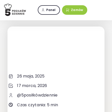
Przejdź
do
Panel
Zamów
zawartości
26 maja, 2025
17 marca, 2026
@5posiłkówdziennie
Czas czytania: 5 min