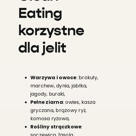
Eating
korzystne
dla jelit
Warzywa i owoce
: brokuły,
marchew, dynia, jabłka,
jagody, buraki,
Pełne ziarna
: owies, kasza
gryczana, brązowy ryż,
komosa ryżowa,
Rośliny strączkowe
:
soczewica, fasola,