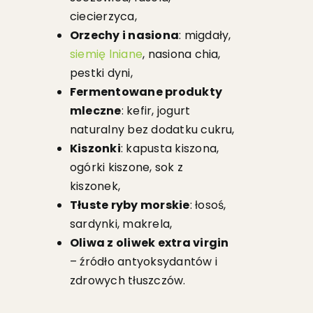
ciecierzyca,
Orzechy i nasiona
: migdały,
siemię lniane
, nasiona chia,
pestki dyni,
Fermentowane produkty
mleczne
: kefir, jogurt
naturalny bez dodatku cukru,
Kiszonki
: kapusta kiszona,
ogórki kiszone, sok z
kiszonek,
Tłuste ryby morskie
: łosoś,
sardynki, makrela,
Oliwa z oliwek extra virgin
– źródło antyoksydantów i
zdrowych tłuszczów.