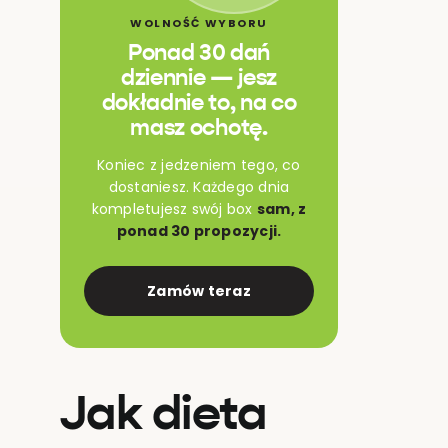
WOLNOŚĆ WYBORU
Ponad 30 dań
dziennie — jesz
dokładnie to, na co
masz ochotę.
Koniec z jedzeniem tego, co
dostaniesz. Każdego dnia
kompletujesz swój box
sam, z
ponad 30 propozycji.
Zamów teraz
Jak dieta