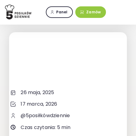
Przejdź
do
Panel
Zamów
zawartości
26 maja, 2025
17 marca, 2026
@5posiłkówdziennie
Czas czytania: 5 min