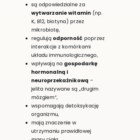
są odpowiedzialne za
wytwarzanie witamin
(np.
K, B12, biotyna) przez
mikrobiotę,
regulują
odporność
poprzez
interakcje z komórkami
układu immunologicznego,
wpływają na
gospodarkę
hormonalną i
neuroprzekaźnikową
–
jelita nazywane są „drugim
mózgiem”,
wspomagają detoksykację
organizmu,
mają znaczenie w
utrzymaniu prawidłowej
masy ciała.