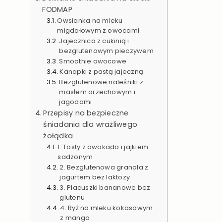
FODMAP
Owsianka na mleku
migdałowym z owocami
Jajecznica z cukinią i
bezglutenowym pieczywem
Smoothie owocowe
Kanapki z pastą jajeczną
Bezglutenowe naleśniki z
masłem orzechowym i
jagodami
Przepisy na bezpieczne
śniadania dla wrażliwego
żołądka
1. Tosty z awokado i jajkiem
sadzonym
2. Bezglutenowa granola z
jogurtem bez laktozy
3. Placuszki bananowe bez
glutenu
4. Ryż na mleku kokosowym
z mango