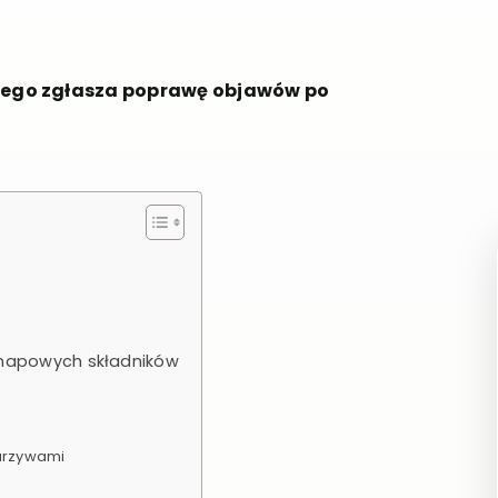
liwego zgłasza poprawę objawów po
odmapowych składników
warzywami