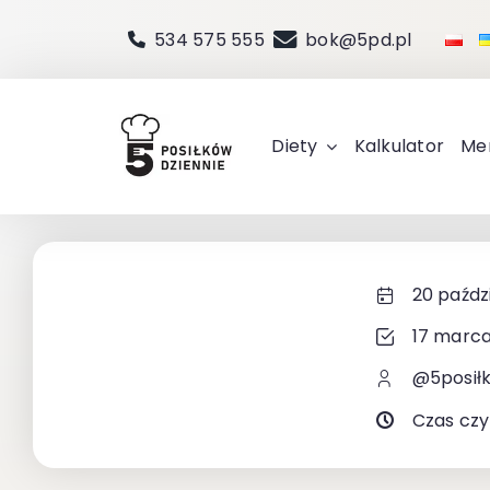
Przejdź
534 575 555
bok@5pd.pl
do
zawartości
Diety
Kalkulator
Me
20 paźdz
17 marca
@5posił
Czas czy