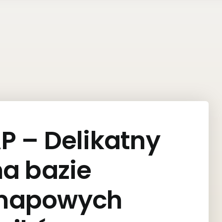
P – Delikatny
na bazie
dmapowych