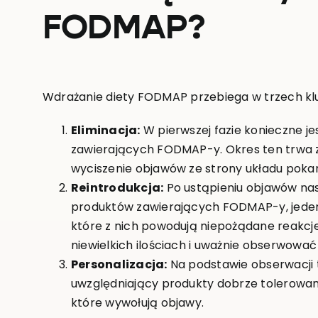
FODMAP?
Wdrażanie diety FODMAP przebiega w trzech k
Eliminacja:
W pierwszej fazie konieczne j
zawierających FODMAP-y. Okres ten trwa z
wyciszenie objawów ze strony układu pok
Reintrodukcja:
Po ustąpieniu objawów na
produktów zawierających FODMAP-y, jeden 
które z nich powodują niepożądane reakcj
niewielkich ilościach i uważnie obserwować
Personalizacja:
Na podstawie obserwacji t
uwzględniający produkty dobrze tolerowane
które wywołują objawy.