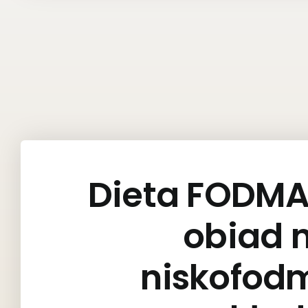
Dieta FODMA
obiad 
niskofo