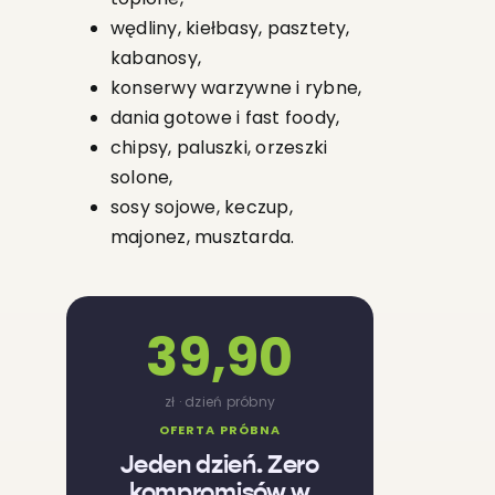
wędliny, kiełbasy, pasztety,
kabanosy,
konserwy warzywne i rybne,
dania gotowe i fast foody,
chipsy, paluszki, orzeszki
solone,
sosy sojowe, keczup,
majonez, musztarda.
39,90
zł · dzień próbny
OFERTA PRÓBNA
Jeden dzień. Zero
kompromisów w