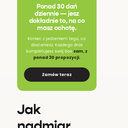
Ponad 30 dań
dziennie — jesz
dokładnie to, na co
masz ochotę.
Koniec z jedzeniem tego, co
dostaniesz. Każdego dnia
kompletujesz swój box
sam, z
ponad 30 propozycji.
Zamów teraz
Jak
nadmiar