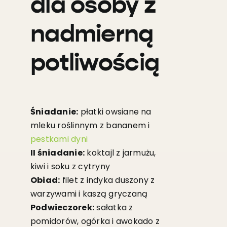
dla osoby z
nadmierną
potliwością
Śniadanie:
płatki owsiane na
mleku roślinnym z bananem i
pestkami dyni
II śniadanie:
koktajl z jarmużu,
kiwi i soku z cytryny
Obiad:
filet z indyka duszony z
warzywami i kaszą gryczaną
Podwieczorek:
sałatka z
pomidorów, ogórka i awokado z