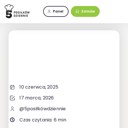
Przejdź
do
Panel
Zamów
zawartości
10 czerwca, 2025
17 marca, 2026
@5posiłkówdziennie
Czas czytania: 6 min