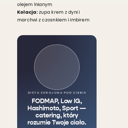
olejem lnianym
Kolacja:
zupa krem z dyni i
marchwi z czosnkiem i imbirem
DIETA SKROJONA POD CIEBIE
FODMAP, Low IG,
Hashimoto, Sport —
catering, który
rozumie Twoje ciało.