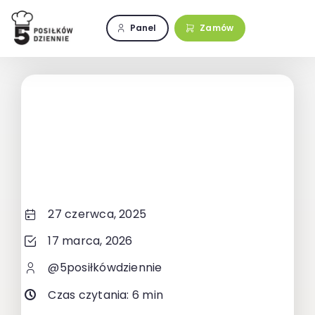
Przejdź
do
Panel
Zamów
zawartości
27 czerwca, 2025
17 marca, 2026
@5posiłkówdziennie
Czas czytania: 6 min