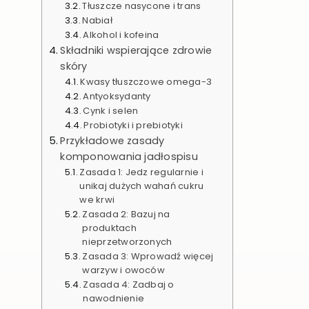
Tłuszcze nasycone i trans
Nabiał
Alkohol i kofeina
Składniki wspierające zdrowie
skóry
Kwasy tłuszczowe omega-3
Antyoksydanty
Cynk i selen
Probiotyki i prebiotyki
Przykładowe zasady
komponowania jadłospisu
Zasada 1: Jedz regularnie i
unikaj dużych wahań cukru
we krwi
Zasada 2: Bazuj na
produktach
nieprzetworzonych
Zasada 3: Wprowadź więcej
warzyw i owoców
Zasada 4: Zadbaj o
nawodnienie