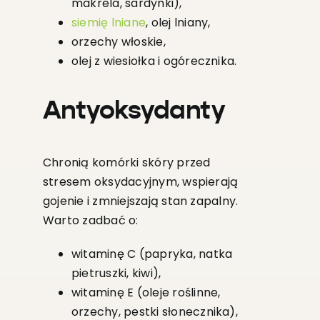
makrela, sardynki),
siemię lniane
, olej lniany,
orzechy włoskie,
olej z wiesiołka i ogórecznika.
Antyoksydanty
Chronią komórki skóry przed
stresem oksydacyjnym, wspierają
gojenie i zmniejszają stan zapalny.
Warto zadbać o:
witaminę C (papryka, natka
pietruszki, kiwi),
witaminę E (oleje roślinne,
orzechy, pestki słonecznika),