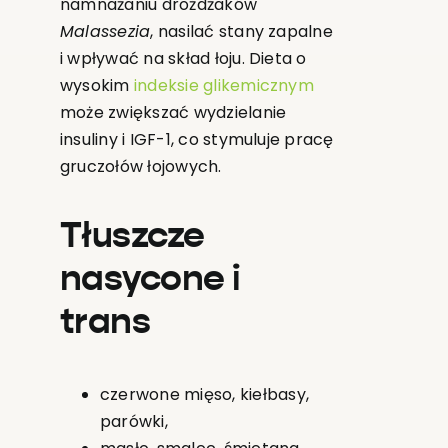
namnażaniu drożdżaków
Malassezia
, nasilać stany zapalne
i wpływać na skład łoju. Dieta o
wysokim
indeksie glikemicznym
może zwiększać wydzielanie
insuliny i IGF-1, co stymuluje pracę
gruczołów łojowych.
Tłuszcze
nasycone i
trans
czerwone mięso, kiełbasy,
parówki,