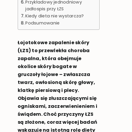
Przykładowy jednodniowy
jadłospis przy ŁZS
Kiedy dieta nie wystarcza?
Podsumowanie
Łojotokowe zapalenie skóry
(ŁZS) to przewlekła choroba
zapalna, która obejmuje
okolice skóry bogate w
gruczoły łojowe – zwłaszcza
twarz, owłosioną skórę głowy,
klatkę piersiową i plecy.
Objawia się złuszczającymi się
ogniskami, zaczerwienieniem i
świądem. Choć przyczyny ŁZS
są złożone, coraz więcej badań
wskazuje na istotną rolę diety