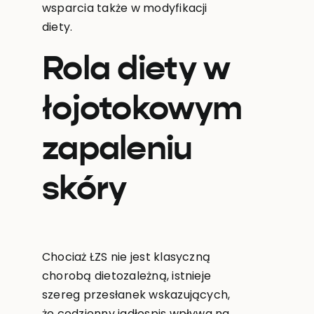
wsparcia także w modyfikacji
diety.
Rola diety w
łojotokowym
zapaleniu
skóry
Chociaż ŁZS nie jest klasyczną
chorobą dietozależną, istnieje
szereg przesłanek wskazujących,
że codzienny jadłospis wpływa na