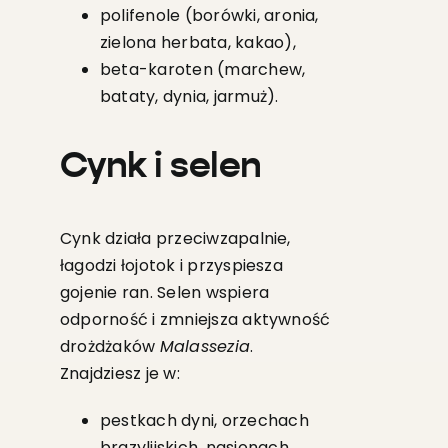
polifenole (borówki, aronia,
zielona herbata, kakao),
beta-karoten (marchew,
bataty, dynia, jarmuż).
Cynk i selen
Cynk działa przeciwzapalnie,
łagodzi łojotok i przyspiesza
gojenie ran. Selen wspiera
odporność i zmniejsza aktywność
drożdżaków
Malassezia
.
Znajdziesz je w:
pestkach dyni, orzechach
brazylijskich, nasionach