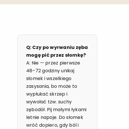
Q: Czy po wyrwaniu zęba
mogę pić przez słomkę?
A: Nie — przez pierwsze
48–72 godziny unikaj
słomek i wszelkiego
zasysania, bo może to
wypłukać skrzep i
wywołać tzw. suchy
zębodół. Pij małymi łykami
letnie napoje. Do słomek
wróć dopiero, gdy ból i