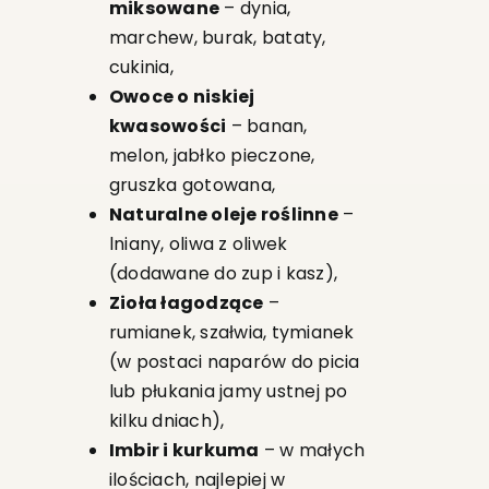
miksowane
– dynia,
marchew, burak, bataty,
cukinia,
Owoce o niskiej
kwasowości
– banan,
melon, jabłko pieczone,
gruszka gotowana,
Naturalne oleje roślinne
–
lniany, oliwa z oliwek
(dodawane do zup i kasz),
Zioła łagodzące
–
rumianek, szałwia, tymianek
(w postaci naparów do picia
lub płukania jamy ustnej po
kilku dniach),
Imbir i kurkuma
– w małych
ilościach, najlepiej w