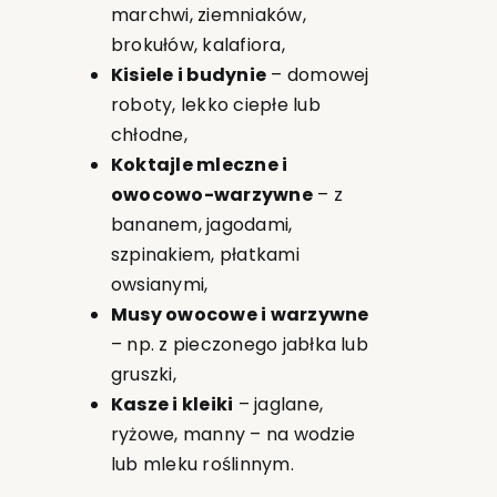
marchwi, ziemniaków,
brokułów, kalafiora,
Kisiele i budynie
– domowej
roboty, lekko ciepłe lub
chłodne,
Koktajle mleczne i
owocowo-warzywne
– z
bananem, jagodami,
szpinakiem, płatkami
owsianymi,
Musy owocowe i warzywne
– np. z pieczonego jabłka lub
gruszki,
Kasze i kleiki
– jaglane,
ryżowe, manny – na wodzie
lub mleku roślinnym.