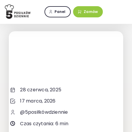
Przejdź
do
Panel
Zamów
zawartości
28 czerwca, 2025
17 marca, 2026
@5posiłkówdziennie
Czas czytania: 6 min