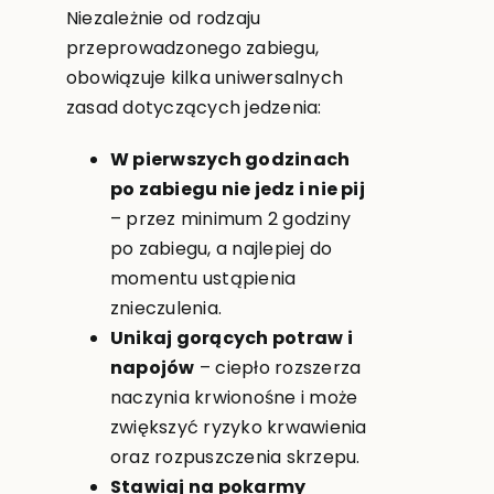
Niezależnie od rodzaju
przeprowadzonego zabiegu,
obowiązuje kilka uniwersalnych
zasad dotyczących jedzenia:
W pierwszych godzinach
po zabiegu nie jedz i nie pij
– przez minimum 2 godziny
po zabiegu, a najlepiej do
momentu ustąpienia
znieczulenia.
Unikaj gorących potraw i
napojów
– ciepło rozszerza
naczynia krwionośne i może
zwiększyć ryzyko krwawienia
oraz rozpuszczenia skrzepu.
Stawiaj na pokarmy