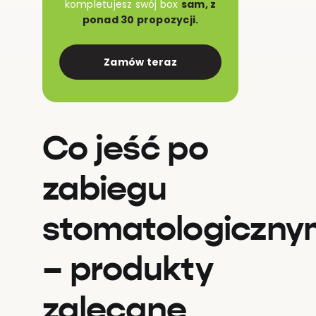
kompletujesz swój box
sam, z
ponad 30 propozycji.
Zamów teraz
Co jeść po
zabiegu
stomatologiczny
– produkty
zalecane