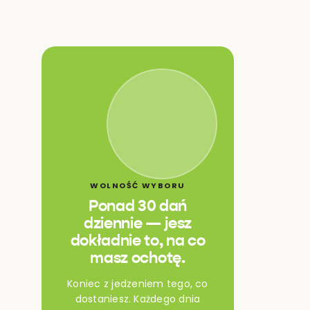
WOLNOŚĆ WYBORU
Ponad 30 dań
dziennie — jesz
dokładnie to, na co
masz ochotę.
Koniec z jedzeniem tego, co
dostaniesz. Każdego dnia