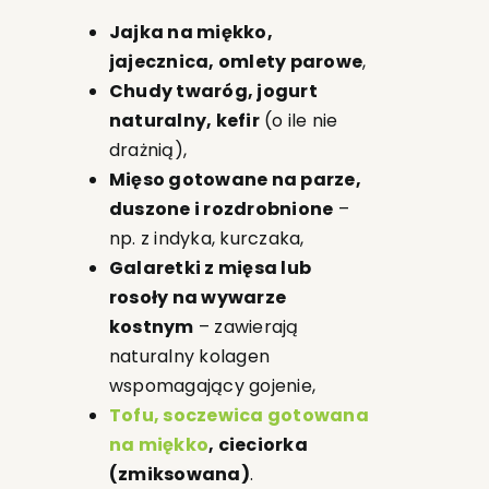
Jajka na miękko,
jajecznica, omlety parowe
,
Chudy twaróg, jogurt
naturalny, kefir
(o ile nie
drażnią),
Mięso gotowane na parze,
duszone i rozdrobnione
–
np. z indyka, kurczaka,
Galaretki z mięsa lub
rosoły na wywarze
kostnym
– zawierają
naturalny kolagen
wspomagający gojenie,
Tofu, soczewica gotowana
na miękko
, cieciorka
(zmiksowana)
.