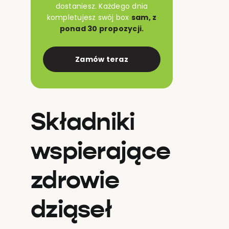
dostaniesz. Każdego dnia
kompletujesz swój box
sam, z
ponad 30 propozycji.
Zamów teraz
Składniki
wspierające
zdrowie
dziąseł