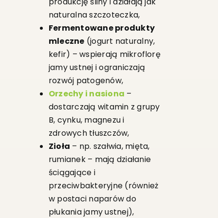
produkcję śliny i działają jak
naturalna szczoteczka,
Fermentowane produkty
mleczne
(jogurt naturalny,
kefir) – wspierają mikroflorę
jamy ustnej i ograniczają
rozwój patogenów,
Orzechy i nasiona
–
dostarczają witamin z grupy
B, cynku, magnezu i
zdrowych tłuszczów,
Zioła
– np. szałwia, mięta,
rumianek – mają działanie
ściągające i
przeciwbakteryjne (również
w postaci naparów do
płukania jamy ustnej),