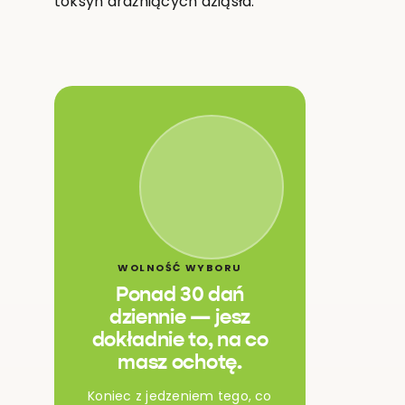
toksyn drażniących dziąsła.
WOLNOŚĆ WYBORU
Ponad 30 dań
dziennie — jesz
dokładnie to, na co
masz ochotę.
Koniec z jedzeniem tego, co