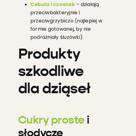
Cebula i czosnek
– działają
przeciwbakteryjnie i
przeciwgrzybiczo (najlepiej w
formie gotowanej, by nie
podrażniały śluzówki).
Produkty
szkodliwe
dla dziąseł
Cukry proste
i
słodycze