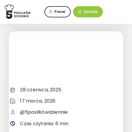
Przejdź
do
Panel
Zamów
zawartości
28 czerwca, 2025
17 marca, 2026
@5posiłkówdziennie
Czas czytania: 6 min