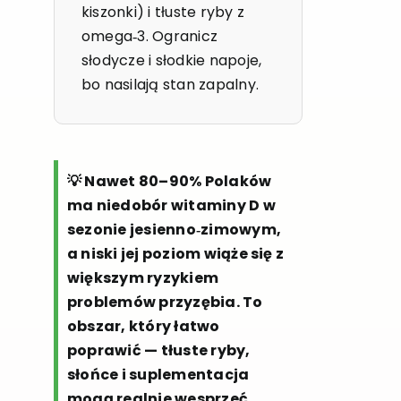
kiszonki) i tłuste ryby z
omega‑3. Ogranicz
słodycze i słodkie napoje,
bo nasilają stan zapalny.
💡 Nawet 80–90% Polaków
ma niedobór witaminy D w
sezonie jesienno‑zimowym,
a niski jej poziom wiąże się z
większym ryzykiem
problemów przyzębia. To
obszar, który łatwo
poprawić — tłuste ryby,
słońce i suplementacja
mogą realnie wesprzeć