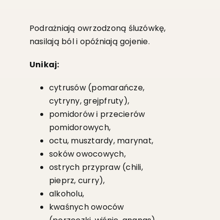
Podrażniają owrzodzoną śluzówkę,
nasilają ból i opóźniają gojenie.
Unikaj:
cytrusów (pomarańcze,
cytryny, grejpfruty),
pomidorów i przecierów
pomidorowych,
octu, musztardy, marynat,
soków owocowych,
ostrych przypraw (chili,
pieprz, curry),
alkoholu,
kwaśnych owoców