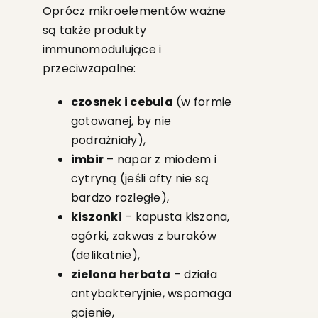
Oprócz mikroelementów ważne
są także produkty
immunomodulujące i
przeciwzapalne:
czosnek i cebula
(w formie
gotowanej, by nie
podrażniały),
imbir
– napar z miodem i
cytryną (jeśli afty nie są
bardzo rozległe),
kiszonki
– kapusta kiszona,
ogórki, zakwas z buraków
(delikatnie),
zielona herbata
– działa
antybakteryjnie, wspomaga
gojenie,