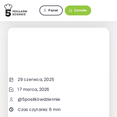
Przejdź
do
Panel
Zamów
zawartości
29 czerwca, 2025
17 marca, 2026
@5posiłkówdziennie
Czas czytania: 6 min