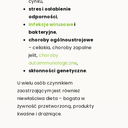
cynku,
stres i osłabienie
odporności
,
infekcje wirusowe
i
bakteryjne
,
choroby ogólnoustrojowe
– celiakia, choroby zapalne
jelit,
choroby
autoimmunologiczne
,
skłonności genetyczne
.
U wielu osób czynnikiem
zaostrzającym jest również
niewłaściwa dieta – bogata w
żywność przetworzoną, produkty
kwaśne i drażniące.