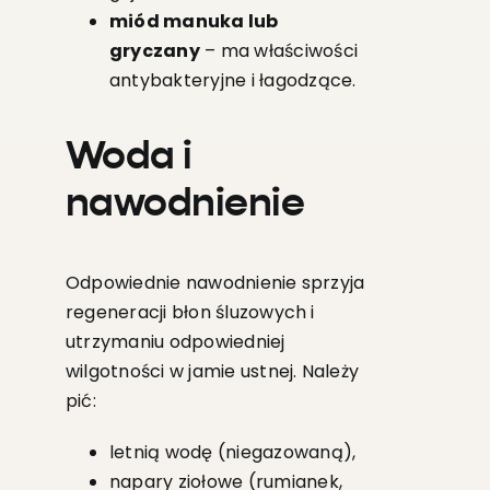
miód manuka lub
gryczany
– ma właściwości
antybakteryjne i łagodzące.
Woda i
nawodnienie
Odpowiednie nawodnienie sprzyja
regeneracji błon śluzowych i
utrzymaniu odpowiedniej
wilgotności w jamie ustnej. Należy
pić:
letnią wodę (niegazowaną),
napary ziołowe (rumianek,