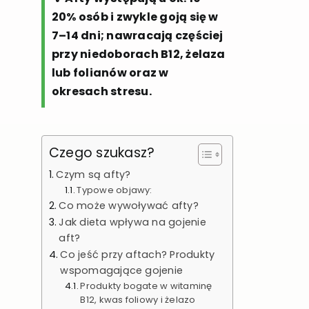
20% osób i zwykle goją się w
7–14 dni; nawracają częściej
przy niedoborach B12, żelaza
lub folianów oraz w
okresach stresu.
Czego szukasz?
Czym są afty?
Typowe objawy:
Co może wywoływać afty?
Jak dieta wpływa na gojenie
aft?
Co jeść przy aftach? Produkty
wspomagające gojenie
Produkty bogate w witaminę
B12, kwas foliowy i żelazo