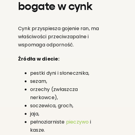
bogate w cynk
Cynk przyspiesza gojenie ran, ma
właściwości przeciwzapalne i
wspomaga odporność.
Źródła w diecie:
pestki dyni i słonecznika,
sezam,
orzechy (zwłaszcza
nerkowce),
soczewica, groch,
jaja,
pełnoziarniste
pieczywo
i
kasze.