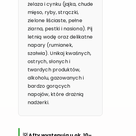
żelaza i cynku (jajka, chude
mięso, ryby, strączki,
zielone liściaste, pełne
ziarna, pestki i nasiona). Pij
letnią wodę oraz delikatne
napary (rumianek,
szałwia). Unikaj kwaśnych,
ostrych, słonych i
twardych produktów,
alkoholu, gazowanych i
bardzo gorących
napojów, które drażnią
nadżerki.
💡 Afty występują u ok. 10–