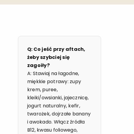
Q: Co jeść przy aftach,
żeby szybciej się
zagoiły?
A: Stawiaj na łagodne,
miękkie potrawy: zupy
krem, puree,
kleiki/owsianki, jajecznicę,
jogurt naturalny, kefir,
twarożek, dojrzałe banany
i awokado. Włącz źródła
B12, kwasu foliowego,