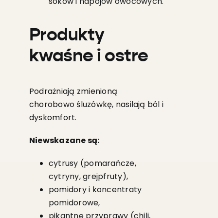
soków i napojów owocowych.
Produkty
kwaśne i ostre
Podrażniają zmienioną
chorobowo śluzówkę, nasilają ból i
dyskomfort.
Niewskazane są:
cytrusy (pomarańcze,
cytryny, grejpfruty),
pomidory i koncentraty
pomidorowe,
pikantne przyprawy (chili,