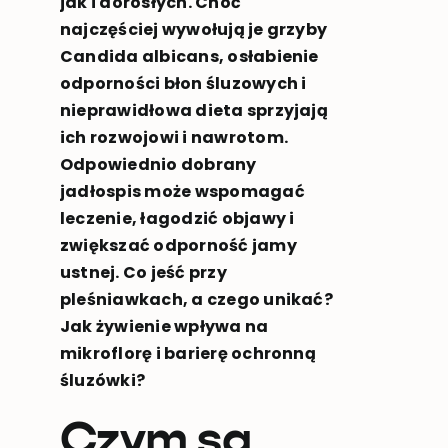
jak i dorosłych. Choć
najczęściej wywołują je grzyby
Candida albicans, osłabienie
odporności błon śluzowych i
nieprawidłowa dieta sprzyjają
ich rozwojowi i nawrotom.
Odpowiednio dobrany
jadłospis może wspomagać
leczenie, łagodzić objawy i
zwiększać odporność jamy
ustnej. Co jeść przy
pleśniawkach, a czego unikać?
Jak żywienie wpływa na
mikroflorę i barierę ochronną
śluzówki?
Czym są