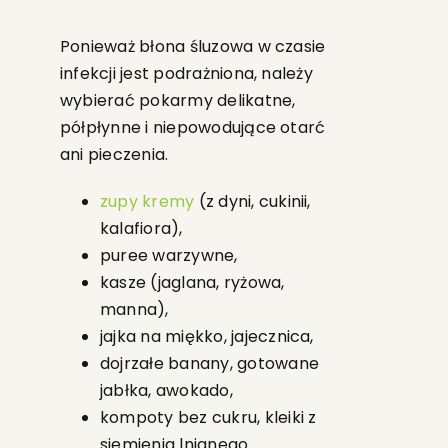
Ponieważ błona śluzowa w czasie
infekcji jest podrażniona, należy
wybierać pokarmy delikatne,
półpłynne i niepowodujące otarć
ani pieczenia.
zupy kremy
(z dyni, cukinii,
kalafiora),
puree warzywne,
kasze (jaglana, ryżowa,
manna),
jajka na miękko, jajecznica,
dojrzałe banany, gotowane
jabłka, awokado,
kompoty bez cukru, kleiki z
siemienia lnianego.