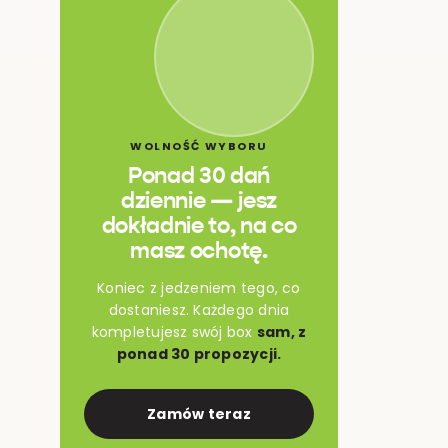
WOLNOŚĆ WYBORU
Ponad 30 dań
dziennie — jesz
dokładnie to, na co
masz ochotę.
Koniec z jedzeniem tego, co
dostaniesz. Każdego dnia
kompletujesz swój box
sam, z
ponad 30 propozycji.
Zamów teraz