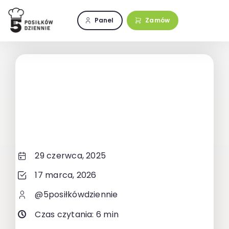
Przejdź
do
Panel
Zamów
zawartości
29 czerwca, 2025
17 marca, 2026
@5posiłkówdziennie
Czas czytania: 6 min