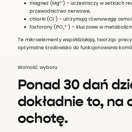
magnez (Mg²⁺) – uczestniczy w setkach re
przewodnictwo nerwowe,
chlorki (Cl⁻) – utrzymują równowagę osmo
fosforany (PO₄³⁻) – kluczowe w metabolizm
Te mikroelementy współdziałają, tworząc precy
optymalne środowisko do funkcjonowania komó
Wolność wyboru
Ponad 30 dań dzi
dokładnie to, na
ochotę.