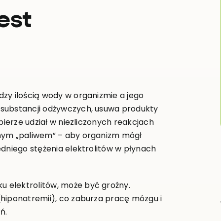
est
zy ilością wody w organizmie a jego
 substancji odżywczych, usuwa produkty
bierze udział w niezliczonych reakcjach
lnym „paliwem” – aby organizm mógł
edniego stężenia elektrolitów w płynach
 elektrolitów, może być groźny.
hiponatremii), co zaburza pracę mózgu i
ń.