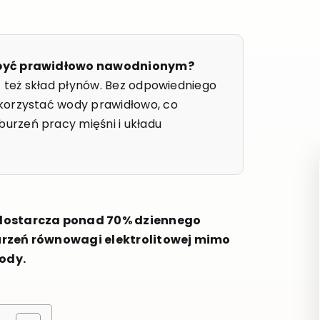
y być prawidłowo nawodnionym?
t też skład płynów. Bez odpowiedniego
korzystać wody prawidłowo, co
rzeń pracy mięśni i układu
 dostarcza ponad 70% dziennego
urzeń równowagi elektrolitowej mimo
wody.