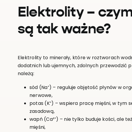
Elektrolity – czy
są tak ważne?
Elektrolity to minerały, które w roztworach wo
dodatnich lub ujemnych, zdolnych przewodzić p
należą:
sód (Na⁺) – reguluje objętość płynów w org
nerwowe,
potas (K⁺) – wspiera pracę mięśni, w tym
zasadową,
wapń (Ca²⁺) – nie tylko buduje kości, ale t
mięśni,