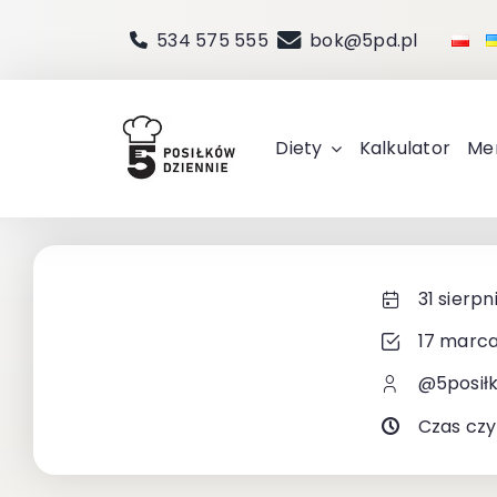
Przejdź
534 575 555
bok@5pd.pl
do
zawartości
Diety
Kalkulator
Me
31 sierpn
17 marca
@5posił
Czas czy