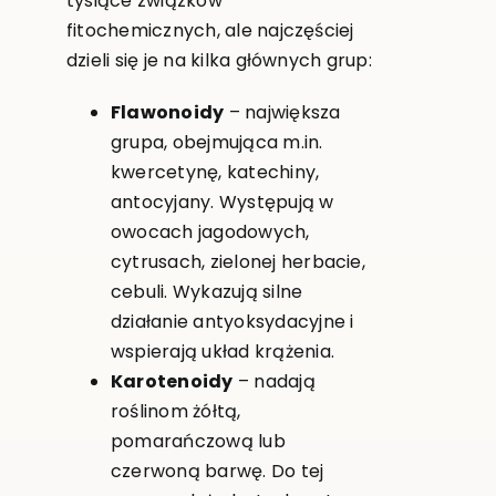
tysiące związków
fitochemicznych, ale najczęściej
dzieli się je na kilka głównych grup:
Flawonoidy
– największa
grupa, obejmująca m.in.
kwercetynę, katechiny,
antocyjany. Występują w
owocach jagodowych,
cytrusach, zielonej herbacie,
cebuli. Wykazują silne
działanie antyoksydacyjne i
wspierają układ krążenia.
Karotenoidy
– nadają
roślinom żółtą,
pomarańczową lub
czerwoną barwę. Do tej