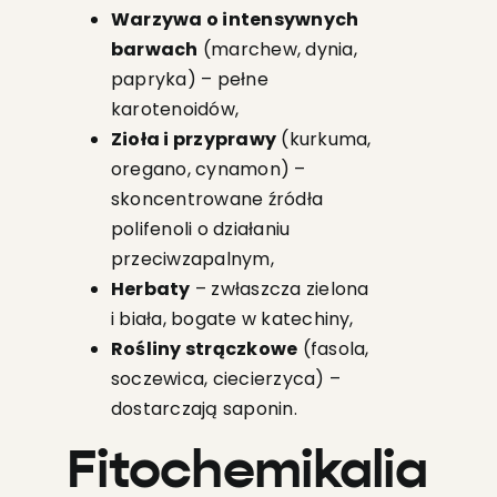
Warzywa o intensywnych
barwach
(marchew, dynia,
papryka) – pełne
karotenoidów,
Zioła i przyprawy
(kurkuma,
oregano, cynamon) –
skoncentrowane źródła
polifenoli o działaniu
przeciwzapalnym,
Herbaty
– zwłaszcza zielona
i biała, bogate w katechiny,
Rośliny strączkowe
(fasola,
soczewica, ciecierzyca) –
dostarczają saponin.
Fitochemikalia