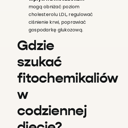
mogą obniżać poziom
cholesterolu LDL, regulować
ciśnienie krwi, poprawiać
gospodarkę glukozową.
Gdzie
szukać
fitochemikaliów
w
codziennej
diecie?