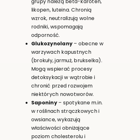
grupy należą beta-karoten,
likopen, luteina. Chronią
wzrok, neutralizują wolne
rodniki, wspomagają
odporność.
Glukozynolany
– obecne w
warzywach kapustnych
(brokuły, jarmuż, brukselka).
Mogą wspierać procesy
detoksykacji w wątrobie i
chronić przed rozwojem
niektórych nowotworów.
Saponiny
– spotykane m.in.
w roślinach strączkowych i
owsiance, wykazują
właściwości obniżające
poziom cholesterolu i