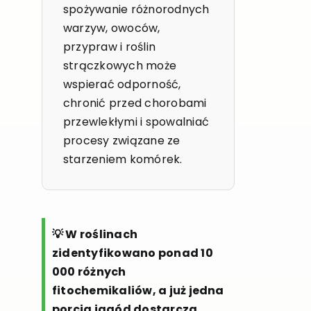
spożywanie różnorodnych
warzyw, owoców,
przypraw i roślin
strączkowych może
wspierać odporność,
chronić przed chorobami
przewlekłymi i spowalniać
procesy związane ze
starzeniem komórek.
💡 W roślinach
zidentyfikowano ponad 10
000 różnych
fitochemikaliów, a już jedna
porcja jagód dostarcza