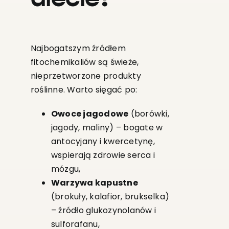
Najbogatszym źródłem
fitochemikaliów są świeże,
nieprzetworzone produkty
roślinne. Warto sięgać po:
Owoce jagodowe
(borówki,
jagody, maliny) – bogate w
antocyjany i kwercetynę,
wspierają zdrowie serca i
mózgu,
Warzywa kapustne
(brokuły, kalafior, brukselka)
– źródło glukozynolanów i
sulforafanu,