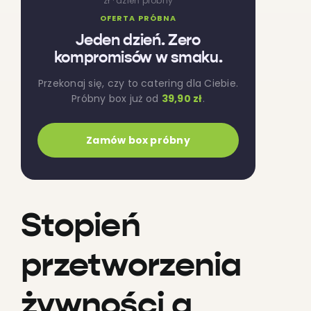
zł · dzień próbny
OFERTA PRÓBNA
Jeden dzień. Zero
kompromisów w smaku.
Przekonaj się, czy to catering dla Ciebie.
Próbny box już od
39,90 zł
.
Zamów box próbny
Stopień
przetworzenia
żywności a