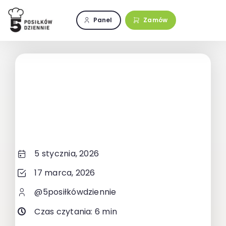
Przejdź
do
Panel
Zamów
zawartości
5 stycznia, 2026
17 marca, 2026
@5posiłkówdziennie
Czas czytania: 6 min