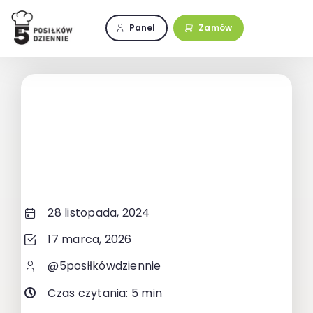
Przejdź
do
Panel
Zamów
zawartości
28 listopada, 2024
17 marca, 2026
@5posiłkówdziennie
Czas czytania: 5 min