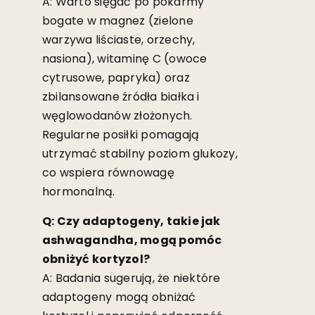
A: Warto sięgać po pokarmy
bogate w magnez (zielone
warzywa liściaste, orzechy,
nasiona), witaminę C (owoce
cytrusowe, papryka) oraz
zbilansowane źródła białka i
węglowodanów złożonych.
Regularne posiłki pomagają
utrzymać stabilny poziom glukozy,
co wspiera równowagę
hormonalną.
Q: Czy adaptogeny, takie jak
ashwagandha, mogą pomóc
obniżyć kortyzol?
A: Badania sugerują, że niektóre
adaptogeny mogą obniżać