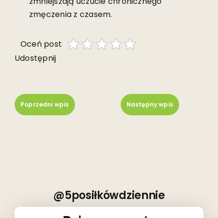
zmniejszają uczucie chronicznego
zmęczenia z czasem.
Oceń post
Udostępnij
Poprzedni wpis
Następny wpis
@5posiłkówdziennie