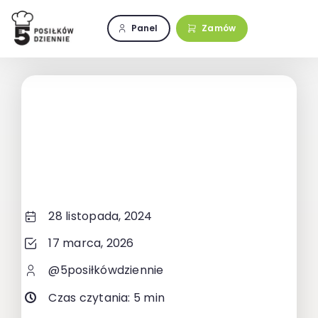
Przejdź
do
Panel
Zamów
zawartości
28 listopada, 2024
17 marca, 2026
@5posiłkówdziennie
Czas czytania: 5 min