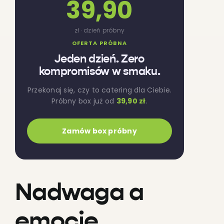
39,90
zł · dzień próbny
OFERTA PRÓBNA
Jeden dzień. Zero
kompromisów w smaku.
Przekonaj się, czy to catering dla Ciebie.
Próbny box już od
39,90 zł
.
Zamów box próbny
Nadwaga a
emocje