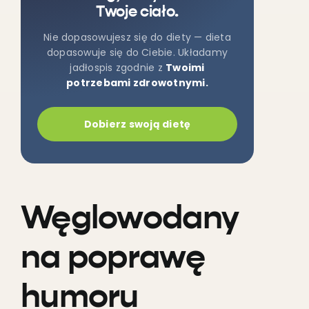
Twoje ciało.
Nie dopasowujesz się do diety — dieta
dopasowuje się do Ciebie. Układamy
jadłospis zgodnie z
Twoimi
potrzebami zdrowotnymi.
Dobierz swoją dietę
Węglowodany
na poprawę
humoru