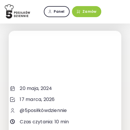
Przejdź
do
Panel
Zamów
zawartości
20 maja, 2024
17 marca, 2026
@5posiłkówdziennie
Czas czytania: 10 min