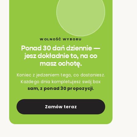
WOLNOŚĆ WYBORU
Ponad 30 dań dziennie —
jesz dokładnie to, na co
masz ochotę.
Koniec z jedzeniem tego, co dostaniesz.
Każdego dnia kompletujesz swój box
sam, z ponad 30 propozycji.
Zamów teraz