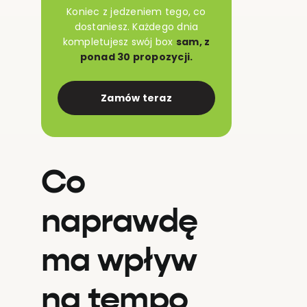
Koniec z jedzeniem tego, co
dostaniesz. Każdego dnia
kompletujesz swój box
sam, z
ponad 30 propozycji.
Zamów teraz
Co
naprawdę
ma wpływ
na tempo