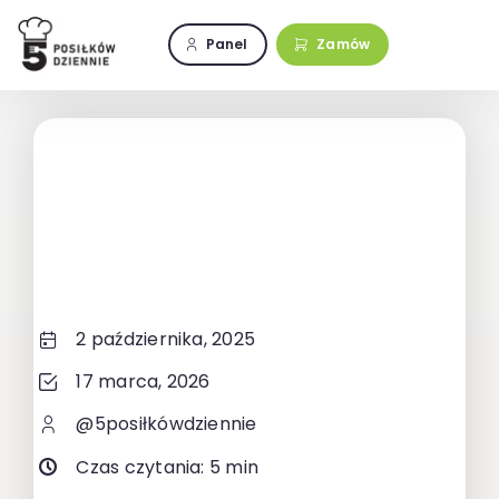
Przejdź
do
Panel
Zamów
zawartości
2 października, 2025
17 marca, 2026
@5posiłkówdziennie
Czas czytania: 5 min