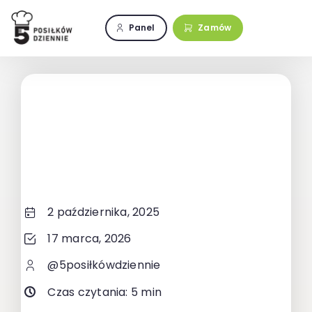
Przejdź
do
Panel
Zamów
zawartości
2 października, 2025
17 marca, 2026
@5posiłkówdziennie
Czas czytania: 5 min