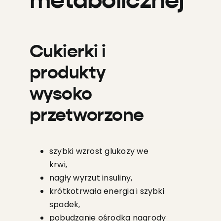
metabolicznej
Cukierki i
produkty
wysoko
przetworzone
szybki wzrost glukozy we
krwi,
nagły wyrzut insuliny,
krótkotrwała energia i szybki
spadek,
pobudzanie ośrodka nagrody