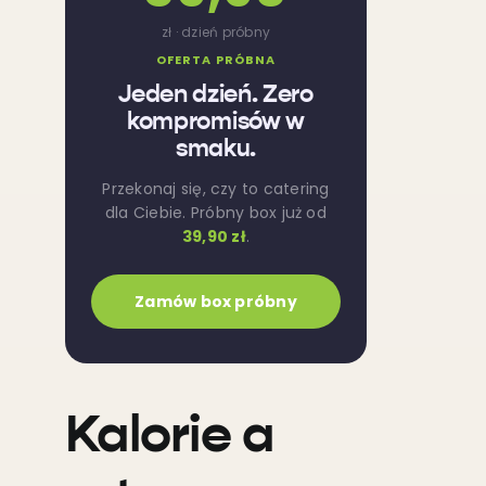
zł · dzień próbny
OFERTA PRÓBNA
Jeden dzień. Zero
kompromisów w
smaku.
Przekonaj się, czy to catering
dla Ciebie. Próbny box już od
39,90 zł
.
Zamów box próbny
Kalorie a