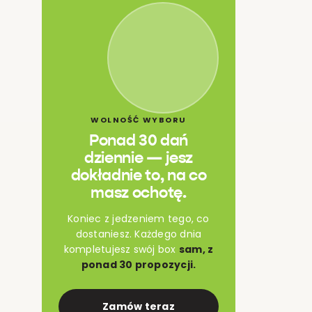
WOLNOŚĆ WYBORU
Ponad 30 dań
dziennie — jesz
dokładnie to, na co
masz ochotę.
Koniec z jedzeniem tego, co
dostaniesz. Każdego dnia
kompletujesz swój box
sam, z
ponad 30 propozycji.
Zamów teraz