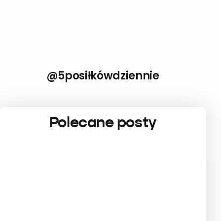
@5posiłkówdziennie
Polecane posty