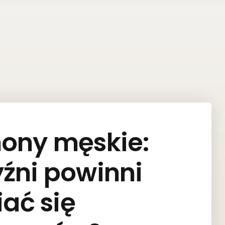
mony męskie:
źni powinni
ać się