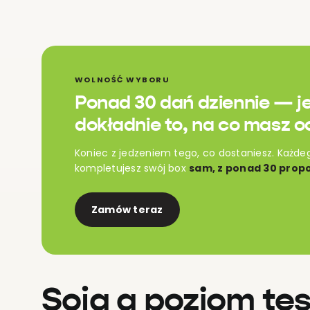
WOLNOŚĆ WYBORU
Ponad 30 dań dziennie — j
dokładnie to, na co masz o
Koniec z jedzeniem tego, co dostaniesz. Każde
kompletujesz swój box
sam, z ponad 30 propo
Zamów teraz
Soja a poziom te