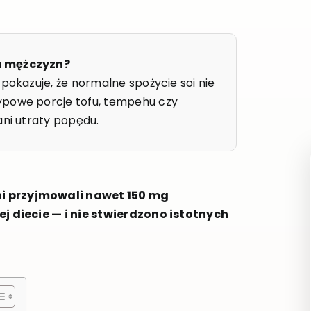
 u mężczyzn?
 pokazuje, że normalne spożycie soi nie
ypowe porcje tofu, tempehu czy
ani utraty popędu.
i przyjmowali nawet 150 mg
j diecie — i nie stwierdzono istotnych