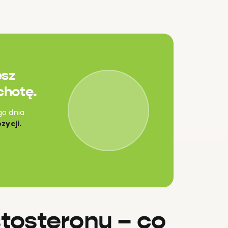
esz
chotę.
go dnia
zycji.
stosteronu – co