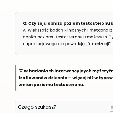
Q: Czy soja obniża poziom testosteronu
A: Większość badań klinicznych i metaanaliz
obniża poziomu testosteronu u mężczyzn. T
napoju sojowego nie powodują „feminizacji” 
💡 W badaniach interwencyjnych mężczyźn
izoflawonów dziennie — więcej niż w typowe
zmian poziomu testosteronu.
Czego szukasz?