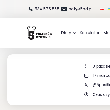
Przejdź
534 575 555
bok@5pd.pl
do
zawartości
Diety
Kalkulator
Me
3 paździ
17 marca
@5posił
Czas czy