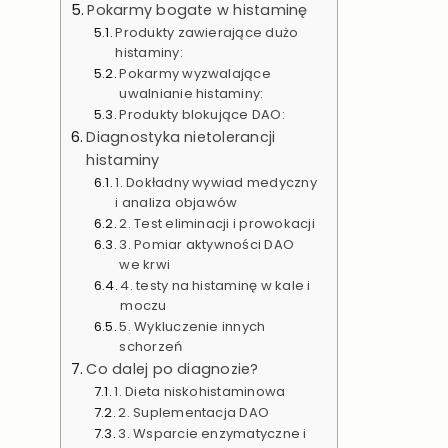
Pokarmy bogate w histaminę
Produkty zawierające dużo
histaminy:
Pokarmy wyzwalające
uwalnianie histaminy:
Produkty blokujące DAO:
Diagnostyka nietolerancji
histaminy
1. Dokładny wywiad medyczny
i analiza objawów
2. Test eliminacji i prowokacji
3. Pomiar aktywności DAO
we krwi
4. testy na histaminę w kale i
moczu
5. Wykluczenie innych
schorzeń
Co dalej po diagnozie?
1. Dieta niskohistaminowa
2. Suplementacja DAO
3. Wsparcie enzymatyczne i