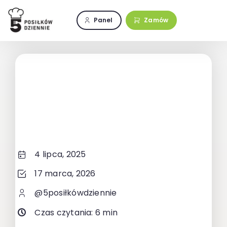
Przejdź
do
Panel
Zamów
zawartości
4 lipca, 2025
17 marca, 2026
@5posiłkówdziennie
Czas czytania: 6 min