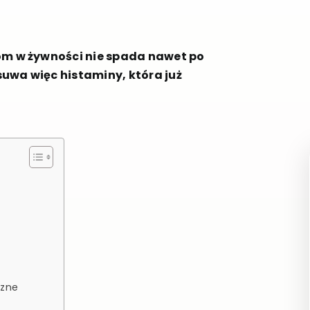
iom w żywności nie spada nawet po
uwa więc histaminy, która już
czne