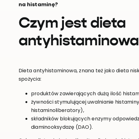
na histaminę?
Czym jest dieta
antyhistaminowa
Dieta antyhistaminowa, znana też jako dieta ni
spożycia:
produktów zawierających dużą ilość histam
żywności stymulującej uwalnianie histamin
histaminoliberatory),
składników blokujących enzymy odpowiedzi
diaminooksydazę (DAO).