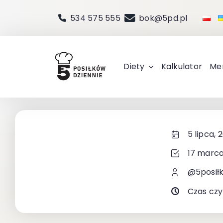
Przejdź
534 575 555
bok@5pd.pl
do
zawartości
Diety
Kalkulator
Me
5 lipca, 
17 marca
@5posił
Czas czy