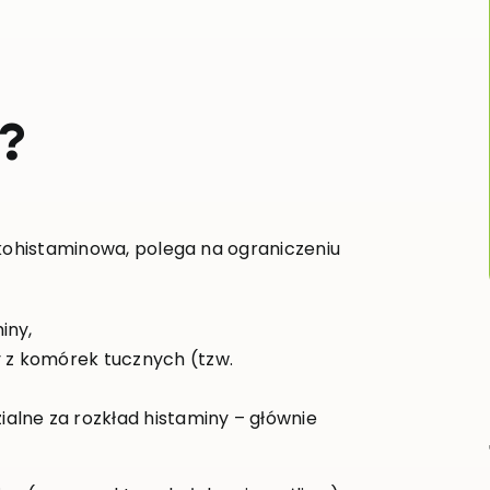
?
skohistaminowa, polega na ograniczeniu
iny,
y z komórek tucznych (tzw.
alne za rozkład histaminy – głównie