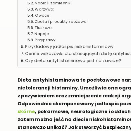
Nabiał i zamienniki:
Warzywa:
Owoce:
Zboża i produkty zbożowe:
Tłuszcze:
Napoje:
Przyprawy:
Przykładowy jadłospis niskohistaminowy
Cenne wskazówki dla stosujących dietę antyhi
Czy dieta antyhistaminowa jest na zawsze?
Dieta antyhistaminowa to podstawowe nar
nietolerancji histaminy. Umożliwia ona ogra
z pożywieniem oraz zmniejszenie reakcji or
Odpowiednio skomponowany jadłospis poz
skórne
, pokarmowe, neurologiczne i oddec
zatem można jeść na diecie niskohistamino
stanowczo unikać? Jak stworzyć bezpieczny