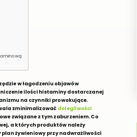
staminową
zędzie w łagodzeniu objawów
niczenie ilości histaminy dostarczanej
ganizmu na czynniki prowokujące.
wala zminimalizować
dolegliwości
howe związane z tym zaburzeniem. Co
wej, a których produktów należy
 plan żywieniowy przy nadwrażliwości