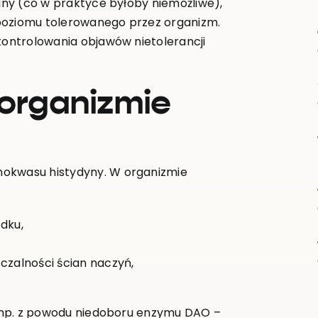
miny (co w praktyce byłoby niemożliwe),
poziomu tolerowanego przez organizm.
 kontrolowania objawów nietolerancji
 organizmie
nokwasu histydyny. W organizmie
dku,
czalności ścian naczyń,
 – np. z powodu niedoboru enzymu DAO –