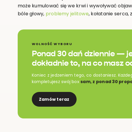
może kumulować się we krwi i wywoływać objaw
bóle głowy,
problemy jelitowe
, kołatanie serca,
WOLNOŚĆ WYBORU
Ponad 30 dań dziennie — j
dokładnie to, na co masz o
Koniec z jedzeniem tego, co dostaniesz. Każde
kompletujesz swój box
sam, z ponad 30 propo
Zamów teraz