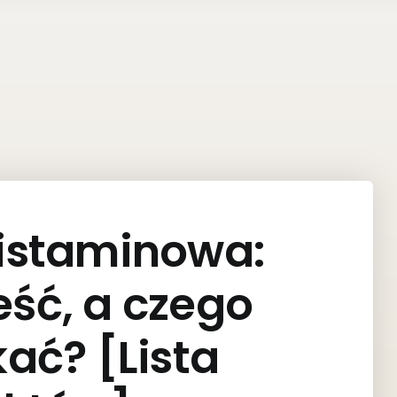
histaminowa:
eść, a czego
kać? [Lista