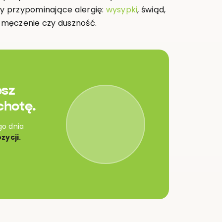
y przypominające alergię:
wysypki
, świąd,
 zmęczenie czy duszność.
esz
chotę.
go dnia
zycji.