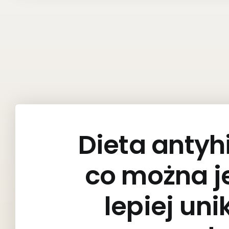
Dieta anty
co można j
lepiej uni