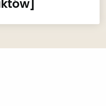
uktów]