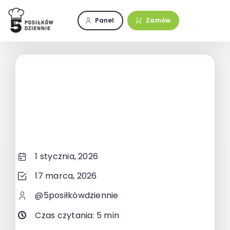
Przejdź
do
Panel
Zamów
zawartości
1 stycznia, 2026
17 marca, 2026
@5posiłkówdziennie
Czas czytania: 5 min