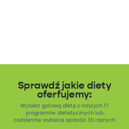
Sprawdź jakie diety
oferfujemy:
Wybierz gotową dietę z naszych 17
programów dietetycznych lub
codziennie wybieraj spośród 30 różnych
dań. To ty decydujesz!