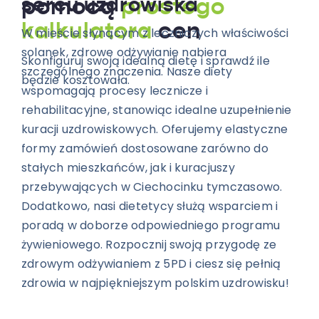
sercu uzdrowiska
pomocą
prostego
kalkulatora
cen
W mieście słynącym z leczniczych właściwości
solanek, zdrowe odżywianie nabiera
Skonfiguruj swoją idealną dietę i sprawdź ile
szczególnego znaczenia. Nasze diety
będzie kosztowała.
wspomagają procesy lecznicze i
rehabilitacyjne, stanowiąc idealne uzupełnienie
kuracji uzdrowiskowych. Oferujemy elastyczne
formy zamówień dostosowane zarówno do
stałych mieszkańców, jak i kuracjuszy
przebywających w Ciechocinku tymczasowo.
Dodatkowo, nasi dietetycy służą wsparciem i
poradą w doborze odpowiedniego programu
żywieniowego. Rozpocznij swoją przygodę ze
zdrowym odżywianiem z 5PD i ciesz się pełnią
zdrowia w najpiękniejszym polskim uzdrowisku!