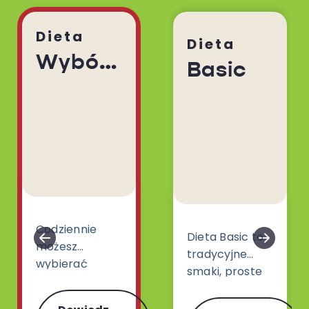
Dieta
Dieta
Wybór Menu
Basic
Codziennie
Dieta Basic to
możesz
tradycyjne
wybierać
smaki, proste
spośród 30
dania i klasyki
różnych dań.
gatunku z