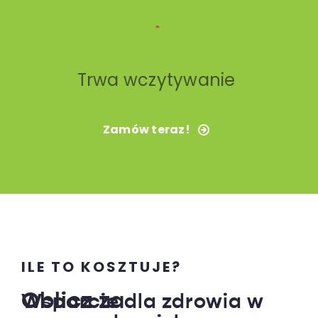
Trwa wczytywanie
Zamów teraz!
ILE TO KOSZTUJE?
Oblicz za
Wsparcie dla zdrowia w