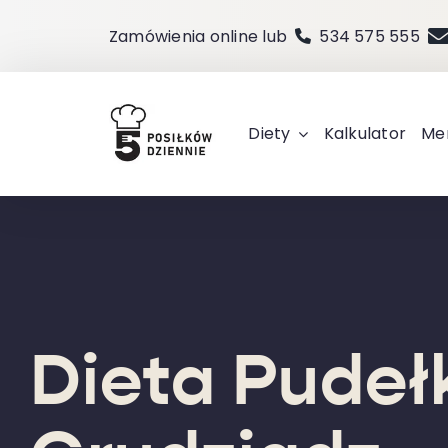
Przejdź
Zamówienia online lub
534 575 555
do
zawartości
Diety
Kalkulator
Me
Dieta Pude