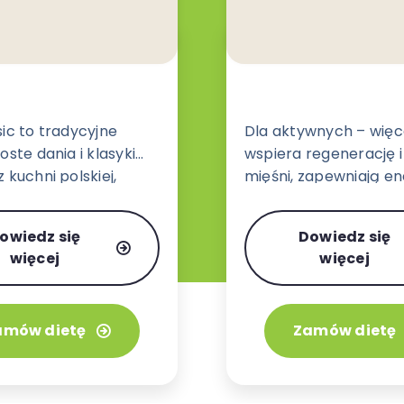
sic to tradycyjne
Dla aktywnych – więce
oste dania i klasyki
wspiera regenerację 
 kuchni polskiej,
mięśni, zapewniają en
j, włoskiej i
działania bez uczucia 
ej w wariancie 3 lub 4
owiedz się
Dowiedz się
.
więcej
więcej
amów dietę
Zamów dietę