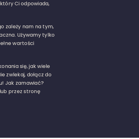
, który Ci odpowiada,
ego zależy nam na tym,
smaczna. Używamy tylko
pełne wartości
nania się, jak wiele
e zwlekaj, dołącz do
u! Jak zamawiać?
lub przez stronę