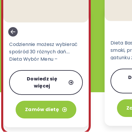
Dieta Ba
Codziennie możesz wybierać
smaki, pr
spośród 30 różnych dań.
gatunku z
Dieta Wybór Menu –
ukraińskie
zdecydowanie najbardziej
orientaln
uwielbiany wariant w naszej
D
Dowiedz się
posiłków
ofercie.
więcej
Z
Zamów dietę