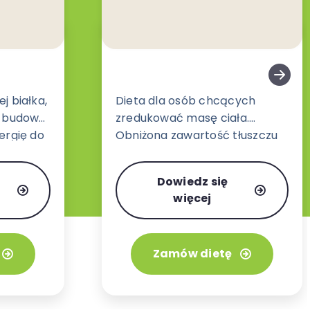
j białka,
Dieta dla osób chcących
i budowę
zredukować masę ciała.
ergię do
Obniżona zawartość tłuszczu
ciężkości.
oraz zwiększona ilość błonnika
pokarmowego dającego
Dowiedz się
dłuższe uczucie sytości.
więcej
Zamów dietę