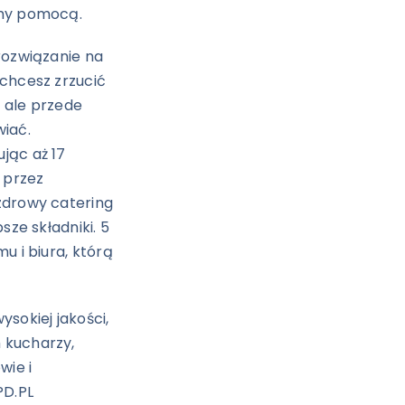
ymy pomocą.
rozwiązanie na
 chcesz zrzucić
 ale przede
wiać.
jąc aż 17
 przez
zdrowy catering
sze składniki. 5
u i biura, którą
sokiej jakości,
 kucharzy,
wie i
PD.PL