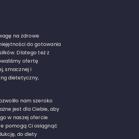
uwagę na zdrowe
miejętności do gotowania
iłków. Dlatego też z
owaliśmy ofertę
j, smacznej i
ing dietetyczny,
ozwoliło nam szeroko
żne jest dla Ciebie, aby
ego w naszej ofercie
óre pomogą Ci osiągnąć
ukcję, do diety