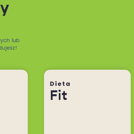
ty
ych lub
dujesz!
Dieta
Fit