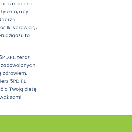
i urozmaicone
tetyczną, aby
Dobrze
siłki sprawiają,
Grudziądzu to
5PD.PL, teraz
h zadowolonych
się zdrowiem,
erz 5PD.PL,
ć o Twoją dietę.
awdź sam!