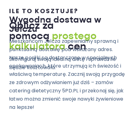
ILE TO KOSZTUJE?
Wygodna dostawa w
Oblicz za
Jelczu
pomocą
prostego
Mieszkańcom Jelcza zapewniamy sprawną i
kalkulatora
cen
punktualną dostawę pod wskazany adres.
Nasze posiłki są dostarczane w specjalnych
Skonfiguruj swoją idealną dietę i sprawdź ile
opakowaniach, które utrzymują ich świeżość i
będzie kosztowała.
właściwą temperaturę. Zacznij swoją przygodę
ze zdrowym odżywianiem już dziś – zamów
catering dietetyczny 5PD.PL i przekonaj się, jak
łatwo można zmienić swoje nawyki żywieniowe
na lepsze!