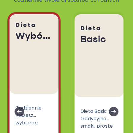
codziennie wybieraj spośród 30 różnych
dań. To ty decydujesz!
Dieta
Dieta
Wybór Menu
Basic
Codziennie
Dieta Basic to
możesz
tradycyjne
wybierać
smaki, proste
spośród 30