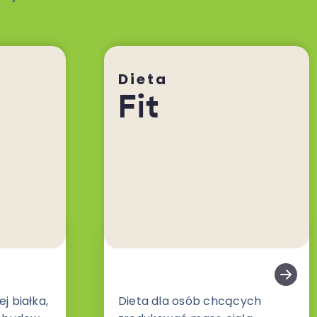
Dieta
Fit
j białka,
Dieta dla osób chcących