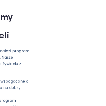
amy
li
znalazł program
. Nasze
o żywieniu z
 wzbogacone o
ne na dobry
 program