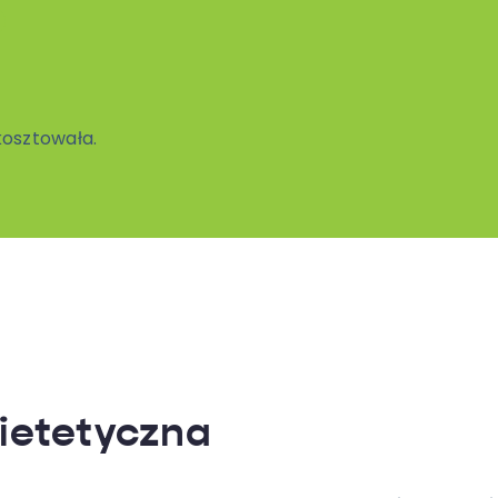
o
 kosztowała.
ietetyczna