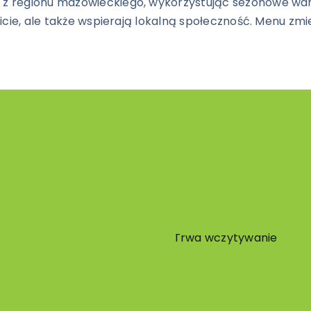
 z regionu mazowieckiego, wykorzystując sezonowe wa
icie, ale także wspierają lokalną społeczność. Menu zmi
Trwa wczytywanie