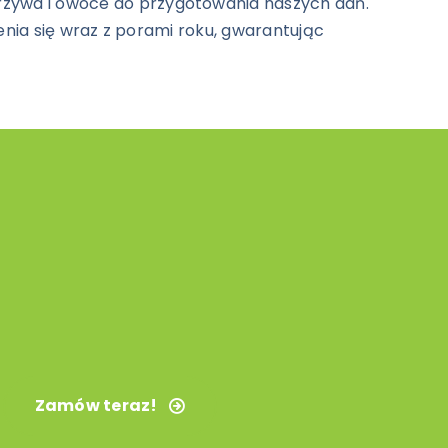
rzywa i owoce do przygotowania naszych dań.
enia się wraz z porami roku, gwarantując
Zamów teraz!