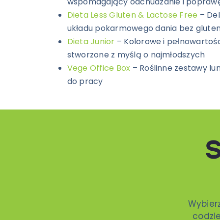
wspomagający odchudzanie i poprawę
Dieta Less Gluten & Lactose Free
– Del
układu pokarmowego dania bez glutenu
Dieta Junior
– Kolorowe i pełnowartośc
stworzone z myślą o najmłodszych
Vege Office Box
– Roślinne zestawy lu
do pracy
S
Wybier
codzie