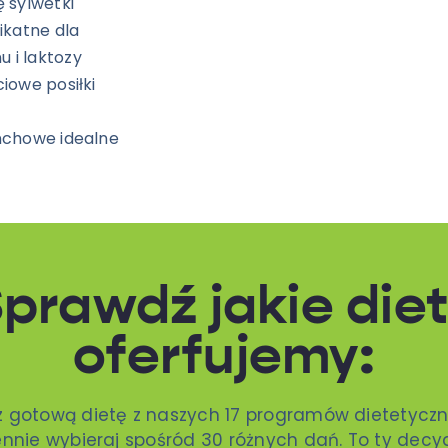
 sylwetki
ikatne dla
 i laktozy
iowe posiłki
nchowe idealne
prawdź jakie die
oferfujemy:
z gotową dietę z naszych 17 programów dietetyczn
nnie wybieraj spośród 30 różnych dań. To ty decy