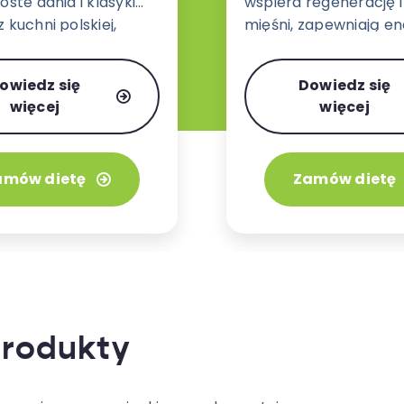
oste dania i klasyki
wspiera regenerację 
 kuchni polskiej,
mięśni, zapewniają en
j, włoskiej i
działania bez uczucia 
ej w wariancie 3 lub 4
owiedz się
Dowiedz się
.
więcej
więcej
amów dietę
Zamów dietę
produkty