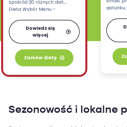
smaki, pr
spośród 30 różnych dań.
gatunku z
Dieta Wybór Menu –
ukraińskie
zdecydowanie najbardziej
orientaln
uwielbiany wariant w naszej
D
Dowiedz się
posiłków
ofercie.
więcej
Z
Zamów dietę
Sezonowość i lokalne 