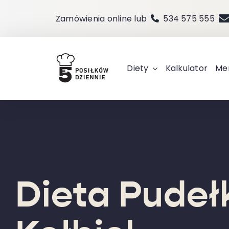
Przejdź
Zamówienia online lub
534 575 555
do
zawartości
Diety
Kalkulator
Me
Dieta Pude