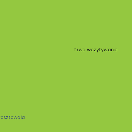
Trwa wczytywanie
o
 kosztowała.