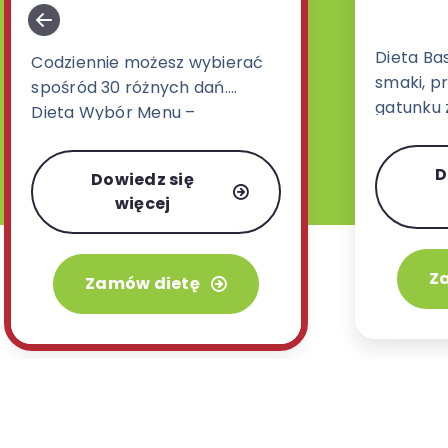
Dieta Ba
Codziennie możesz wybierać
smaki, pr
spośród 30 różnych dań.
gatunku z
Dieta Wybór Menu –
ukraińskie
zdecydowanie najbardziej
orientaln
uwielbiany wariant w naszej
D
Dowiedz się
posiłków
ofercie.
więcej
Z
Zamów dietę