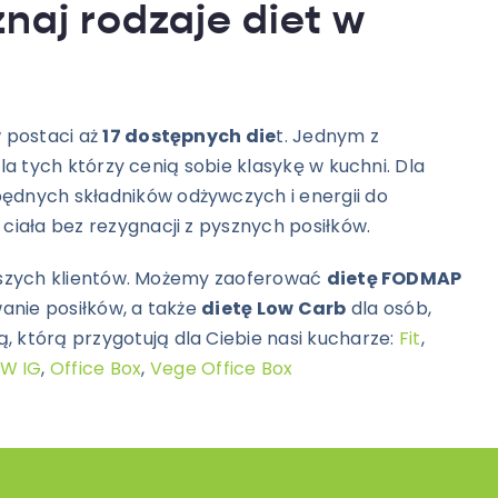
naj rodzaje diet w
 postaci aż
17 dostępnych die
t. Jednym z
la tych którzy cenią sobie klasykę w kuchni. Dla
będnych składników odżywczych i energii do
iała bez rezygnacji z pysznych posiłków.
 naszych klientów. Możemy zaoferować
dietę FODMAP
anie posiłków, a także
dietę Low Carb
dla osób,
 którą przygotują dla Ciebie nasi kucharze:
Fit
,
W IG
,
Office Box
,
Vege Office Box