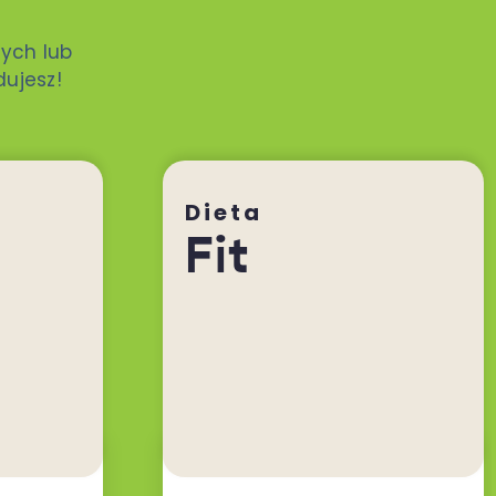
ych lub
dujesz!
Dieta
Fit