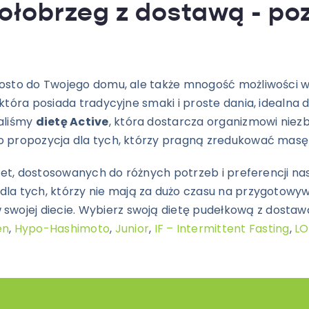
ołobrzeg z dostawą - poz
rosto do Twojego domu, ale także mnogość możliwości w
która posiada tradycyjne smaki i proste dania, idealna d
aliśmy
dietę Active
, która dostarcza organizmowi niez
o propozycja dla tych, którzy pragną zredukować masę c
 diet, dostosowanych do różnych potrzeb i preferencji
dla tych, którzy nie mają za dużo czasu na przygotowyw
wojej diecie.
Wybierz swoją dietę pudełkową z dostawą,
en
,
Hypo-Hashimoto
,
Junior
,
IF – Intermittent Fasting
,
LO