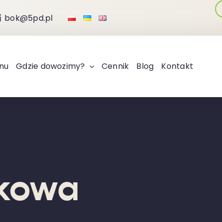
bok@5pd.pl
nu
Gdzie dowozimy?
Cennik
Blog
Kontakt
łkowa