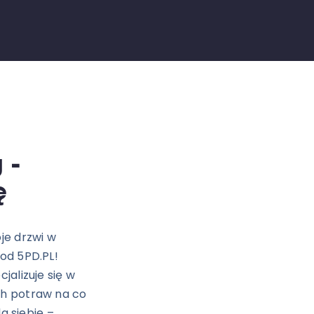
 -
ę
je drzwi w
od 5PD.PL!
jalizuje się w
ch potraw na co
a siebie –