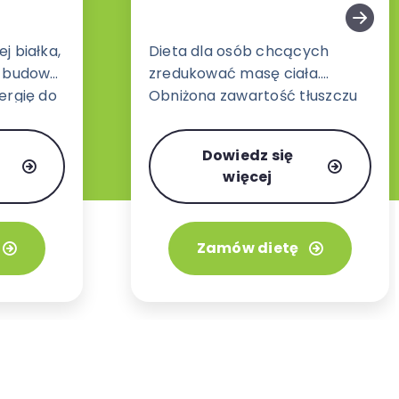
j białka,
Dieta dla osób chcących
i budowę
zredukować masę ciała.
ergię do
Obniżona zawartość tłuszczu
ciężkości.
oraz zwiększona ilość błonnika
pokarmowego dającego
Dowiedz się
dłuższe uczucie sytości.
więcej
Zamów dietę