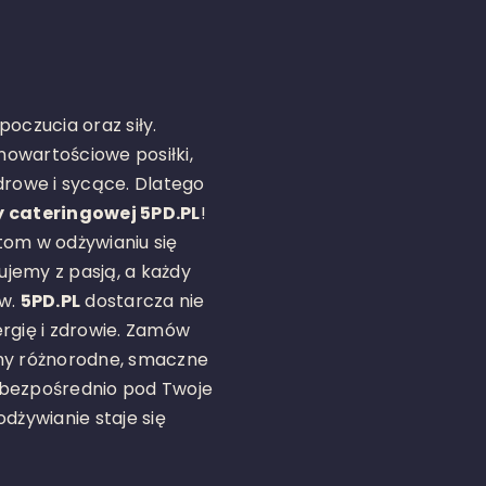
czucia oraz siły.
owartościowe posiłki,
drowe i sycące. Dlatego
y cateringowej 5PD.PL
!
tom w odżywianiu się
jemy z pasją, a każdy
ów.
5PD.PL
dostarcza nie
rgię i zdrowie.
Zamów
my różnorodne, smaczne
 bezpośrednio pod Twoje
dżywianie staje się