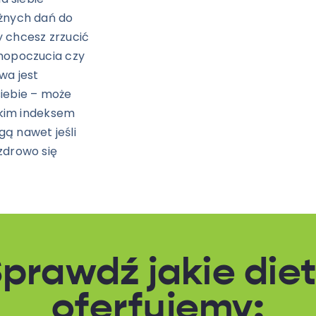
óżnych dań do
y chcesz zrzucić
amopoczucia czy
wa jest
iebie – może
iskim indeksem
ą nawet jeśli
zdrowo się
prawdź jakie die
oferfujemy: