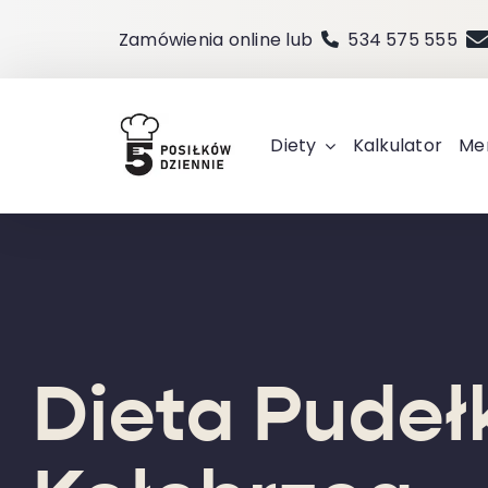
Przejdź
Zamówienia online lub
534 575 555
do
zawartości
Diety
Kalkulator
Me
Dieta Pude