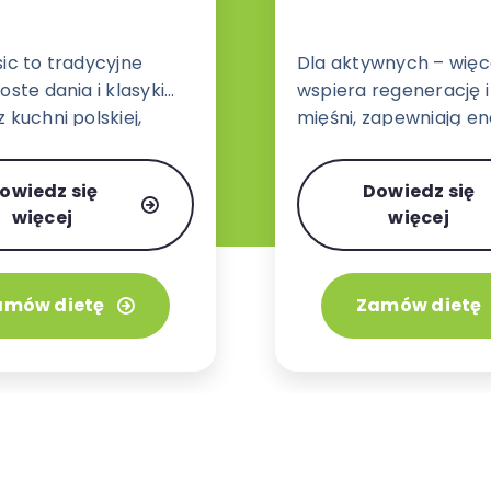
sic to tradycyjne
Dla aktywnych – więce
oste dania i klasyki
wspiera regenerację 
 kuchni polskiej,
mięśni, zapewniają en
j, włoskiej i
działania bez uczucia 
ej w wariancie 3 lub 4
owiedz się
Dowiedz się
.
więcej
więcej
amów dietę
Zamów dietę