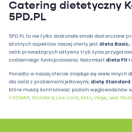
Catering dietetyczny K
5PD.PL
5PD.PL to nie tylko doskonałe smaki dostarczane p
istotnych aspektów naszej oferty jest
dieta Basic,
osób prowadzących aktywny tryb życia przygotow
codziennego funkcjonowania. Natomiast
dieta Fit
t
Ponadto w naszej ofercie znajduje się wiele innych
dla osób z problemami jelitowymi,
dietę Standard
które muszą kontrolować poziom węglowodanów w s
FODMAP
,
Standard
,
Low Carb
,
Keto
,
Vege
,
Less Glut