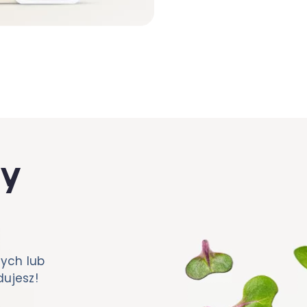
ty
ych lub
dujesz!