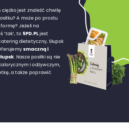
ciężko jest znaleźć chwilę
osiłku? A może po prostu
formę? Jeżeli na
 ‘tak’, to
5PD.PL
jest
catering dietetyczny, Słupsk
Oferujemy
smaczną i
Słupsk
. Nasze posiłki są nie
 kalorycznym i odżywczym,
tkę, a także poprawić