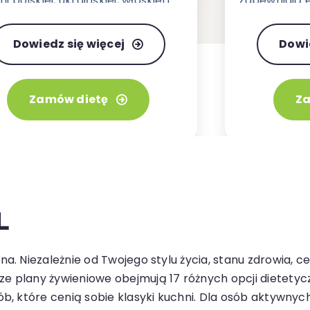
i polskiej, ukraińskiej, włoskiej i
zapewniają e
ntalnej w wariancie 3 lub 4
uczucia ciężk
łków.
Dowiedz się więcej
Dowi
Zamów dietę
Za
L
ona. Niezależnie od Twojego stylu życia, stanu zdrowia,
ze plany żywieniowe obejmują 17 różnych opcji dietetycz
sób, które cenią sobie klasyki kuchni. Dla osób aktywny