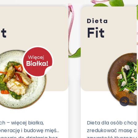
Dieta
t
Fit
h – więcej białka,
Dieta dla osób chc
nerację i budowę mięśni,
zredukować masę ci