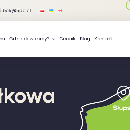
bok@5pd.pl
nu
Gdzie dowozimy?
Cennik
Blog
Kontakt
łkowa