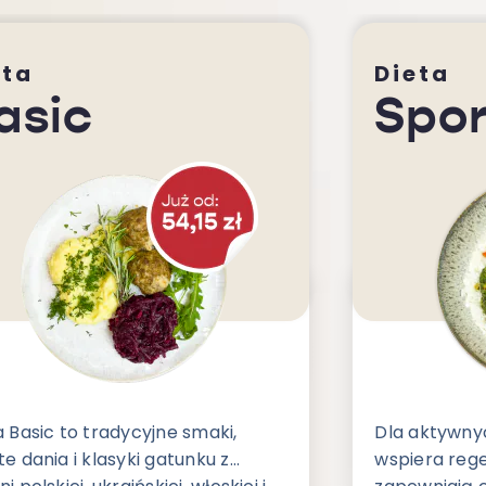
eta
Dieta
asic
Spor
a Basic to tradycyjne smaki,
Dla aktywnyc
e dania i klasyki gatunku z
wspiera rege