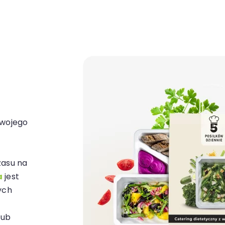
Twojego
zasu na
a
jest
ych
lub