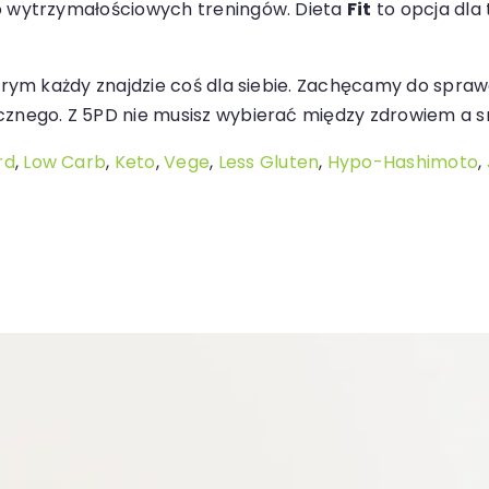
o wytrzymałościowych treningów. Dieta
Fit
to opcja dla
órym każdy znajdzie coś dla siebie. Zachęcamy do sprawd
cznego. Z 5PD nie musisz wybierać między zdrowiem a 
rd
,
Low Carb
,
Keto
,
Vege
,
Less Gluten
,
Hypo-Hashimoto
,