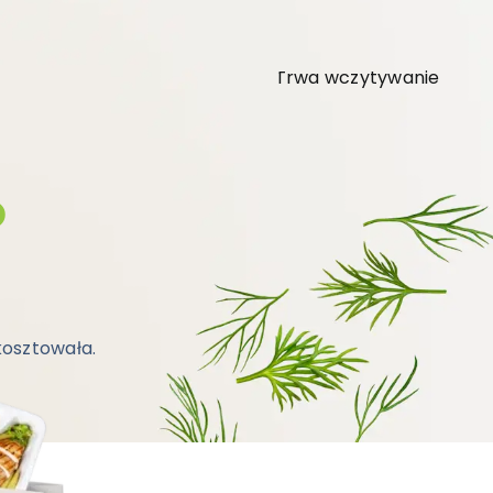
Trwa wczytywanie
o
 kosztowała.