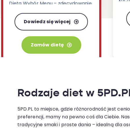
kuchn
Dieta Wybór Menu – zdecydowanie
orie
najbardziej uwielbiany wariant w
posi
naszej ofercie.
Dowiedz się więcej
Zamów dietę
Rodzaje diet w 5PD.P
5PD.PL to miejsce, gdzie różnorodność jest ceni
preferencji, mamy na pewno coś dla Ciebie. Nas
tradycyjne smaki i proste dania – idealną dla o