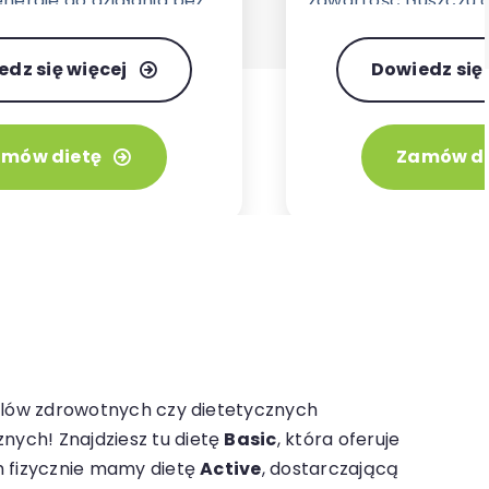
nergię do działania bez
zawartość tłuszczu 
ości.
ilość błonnika pok
dającego dłuższe ucz
edz się więcej
Dowiedz się 
mów dietę
Zamów di
 celów zdrowotnych czy dietetycznych
nych! Znajdziesz tu dietę
Basic
, która oferuje
ch fizycznie mamy dietę
Active
, dostarczającą