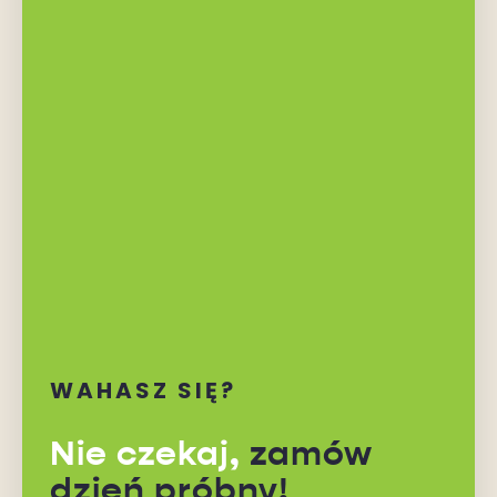
WAHASZ SIĘ?
Nie czekaj,
zamów
dzień próbny!