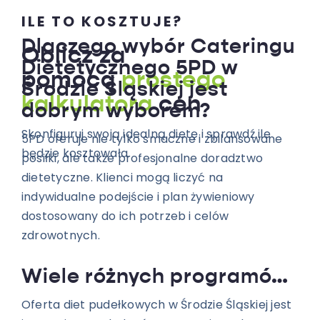
ILE TO KOSZTUJE?
Dlaczego wybór Cateringu
Oblicz za
Dietetycznego 5PD w
pomocą
prostego
Środzie Śląskiej jest
kalkulatora
cen
dobrym wyborem?
Skonfiguruj swoją idealną dietę i sprawdź ile
5PD oferuje nie tylko smaczne i zbilansowane
będzie kosztowała.
posiłki, ale także profesjonalne doradztwo
dietetyczne. Klienci mogą liczyć na
indywidualne podejście i plan żywieniowy
dostosowany do ich potrzeb i celów
zdrowotnych.
Wiele różnych programów dietetycznych do wyboru
Oferta diet pudełkowych w Środzie Śląskiej jest