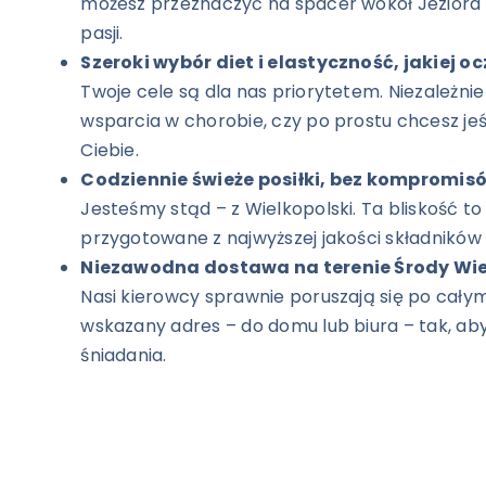
możesz przeznaczyć na spacer wokół Jeziora Ś
pasji.
Szeroki wybór diet i elastyczność, jakiej o
Twoje cele są dla nas priorytetem. Niezależni
wsparcia w chorobie, czy po prostu chcesz je
Ciebie.
Codziennie świeże posiłki, bez kompromis
Jesteśmy stąd – z Wielkopolski. Ta bliskość to
przygotowane z najwyższej jakości składnikó
Niezawodna dostawa na terenie Środy Wielk
Nasi kierowcy sprawnie poruszają się po cał
wskazany adres – do domu lub biura – tak, ab
śniadania.