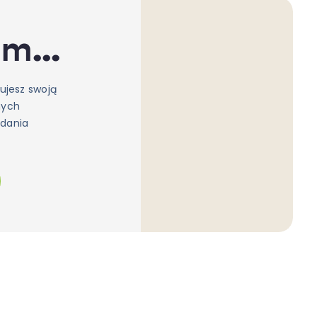
 menu
ujesz swoją
nych
 dania