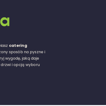
ka
 Nasz
catering
ony sposób na pyszne i
yj wygodę, jaką daje
drzwi i opcją wyboru