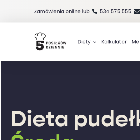
Przejdź
Zamówienia online lub
534 575 555
do
zawartości
Diety
Kalkulator
Me
Dieta pude