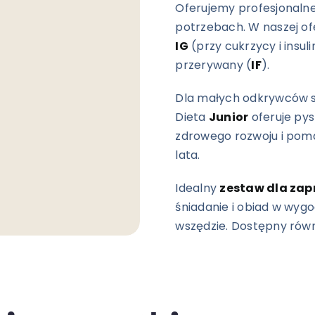
Oferujemy profesjonalne
potrzebach. W naszej ofe
IG
(przy cukrzycy i insu
przerywany (
IF
).
Dla małych odkrywców s
Dieta
Junior
oferuje py
zdrowego rozwoju i pom
lata.
Idealny
zestaw dla zap
śniadanie i obiad w wyg
wszędzie. Dostępny równ