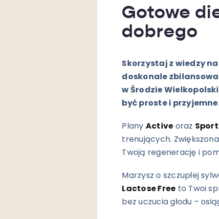
Gotowe die
dobrego
Skorzystaj z wiedzy na
doskonale zbilansowa
w Środzie Wielkopolski
być proste i przyjemne
Plany
Active
oraz
Sport
trenujących. Zwiększona
Twoją regenerację i pom
Marzysz o szczupłej sy
Lactose Free
to Twoi sp
bez uczucia głodu – os