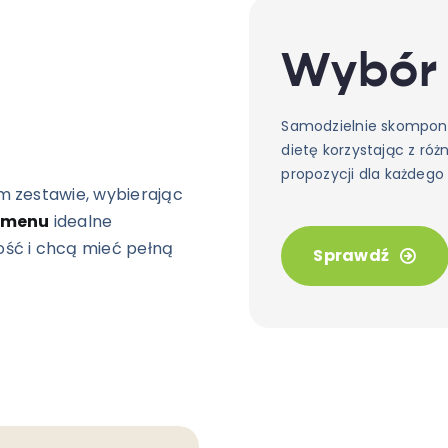
Wybór
Samodzielnie skompon
dietę korzystając z róż
propozycji dla każdego
im zestawie, wybierając
 menu
idealne
ość i chcą mieć pełną
Sprawdź