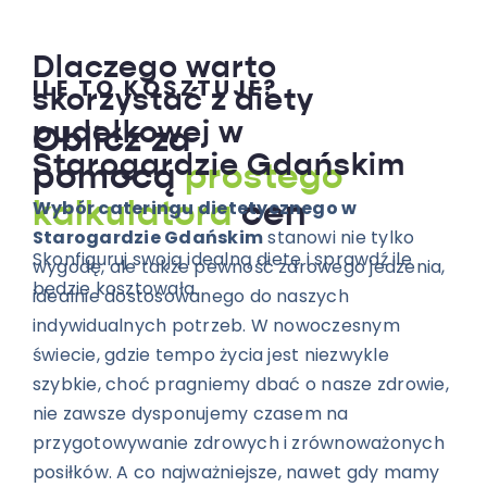
Dlaczego warto
ILE TO KOSZTUJE?
skorzystać z diety
pudełkowej w
Oblicz za
Starogardzie Gdańskim
pomocą
prostego
Wybór cateringu dietetycznego w
kalkulatora
cen
Starogardzie Gdańskim
stanowi nie tylko
Skonfiguruj swoją idealną dietę i sprawdź ile
wygodę, ale także pewność zdrowego jedzenia,
będzie kosztowała.
idealnie dostosowanego do naszych
indywidualnych potrzeb. W nowoczesnym
świecie, gdzie tempo życia jest niezwykle
szybkie, choć pragniemy dbać o nasze zdrowie,
nie zawsze dysponujemy czasem na
przygotowywanie zdrowych i zrównoważonych
posiłków. A co najważniejsze, nawet gdy mamy