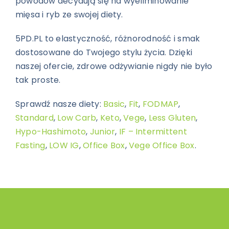
powodów decydują się na wyeliminowanie
mięsa i ryb ze swojej diety.
5PD.PL to elastyczność, różnorodność i smak
dostosowane do Twojego stylu życia. Dzięki
naszej ofercie, zdrowe odżywianie nigdy nie było
tak proste.
Sprawdź nasze diety:
Basic
,
Fit
,
FODMAP
,
Standard
,
Low Carb
,
Keto
,
Vege
,
Less Gluten
,
Hypo-Hashimoto
,
Junior
,
IF – Intermittent
Fasting
,
LOW IG
,
Office Box
,
Vege Office Box
.