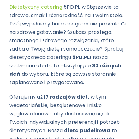
Dietetyczny catering
5PD.PL w Stęszewie to
zdrowie, smak i różnorodność na Twoim stole.
Twój wypełniony harmonogram nie pozwala Ci
na zdrowe gotowanie? Szukasz prostego,
smacznego i zdrowego rozwiązania, które
zadba o Twoją dietę i samopoczucie? Spróbuj
dietetycznego cateringu
5PD.PL
! Nasza
codzienna oferta to ekscytujące
30 różnych
dań
do wyboru, które są zawsze starannie
zaplanowane i przygotowane.
Oferujemy aż
17 rodzajów diet,
w tym
wegetariańskie, bezglutenowe i nisko-
węglowodanowe, aby dostosować się do
Twoich indywidualnych preferencji i potrzeb
dietetycznych. Nasza
dieta pudełkowa
to
najlepszy sposób, aby odkryć nowe smaki,