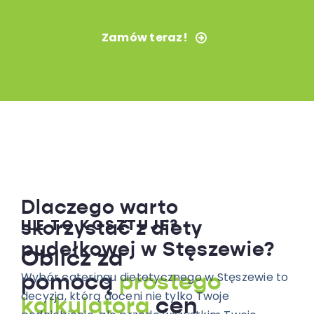
Zamów teraz!
Dlaczego warto
ILE TO KOSZTUJE?
skorzystać z diety
pudełkowej w Stęszewie?
Oblicz za
Wybór cateringu dietetycznego w Stęszewie to
pomocą
prostego
decyzja, którą doceni nie tylko Twoje
kalkulatora
cen