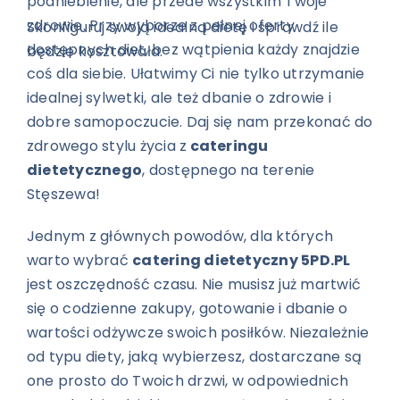
podniebienie, ale przede wszystkim Twoje
zdrowie. Przy wyborze z pełnej oferty
Skonfiguruj swoją idealną dietę i sprawdź ile
dostępnych diet, bez wątpienia każdy znajdzie
będzie kosztowała.
coś dla siebie. Ułatwimy Ci nie tylko utrzymanie
idealnej sylwetki, ale też dbanie o zdrowie i
dobre samopoczucie. Daj się nam przekonać do
zdrowego stylu życia z
cateringu
dietetycznego
, dostępnego na terenie
Stęszewa!
Jednym z głównych powodów, dla których
warto wybrać
catering dietetyczny 5PD.PL
jest oszczędność czasu. Nie musisz już martwić
się o codzienne zakupy, gotowanie i dbanie o
wartości odżywcze swoich posiłków. Niezależnie
od typu diety, jaką wybierzesz, dostarczane są
one prosto do Twoich drzwi, w odpowiednich