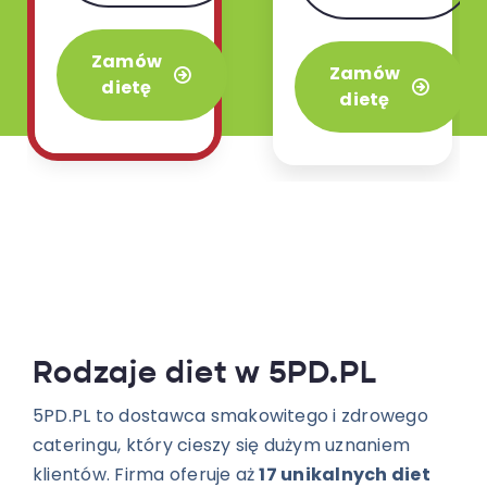
najbardziej
orientalnej w
uwielbiany
wariancie 3 lub
Zamów
wariant w
Zamów
4 posiłków.
dietę
naszej ofercie.
dietę
Rodzaje diet w 5PD.PL
5PD.PL to dostawca smakowitego i zdrowego
cateringu, który cieszy się dużym uznaniem
klientów. Firma oferuje aż
17 unikalnych diet