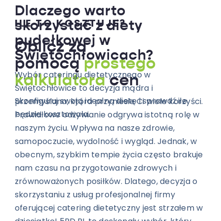
Dlaczego warto
ILE TO KOSZTUJE?
skorzystać z diety
pudełkowej w
Oblicz za
Świętochłowicach?
pomocą
prostego
Wybór cateringu dietetycznego w
kalkulatora
cen
Świętochłowice to decyzja mądra i
Skonfiguruj swoją idealną dietę i sprawdź ile
przemyślana, która przyniesie Ci wiele korzyści.
będzie kosztowała.
Prawidłowe odżywianie odgrywa istotną rolę w
naszym życiu. Wpływa na nasze zdrowie,
samopoczucie, wydolność i wygląd. Jednak, w
obecnym, szybkim tempie życia często brakuje
nam czasu na przygotowanie zdrowych i
zrównoważonych posiłków. Dlatego, decyzja o
skorzystaniu z usług profesjonalnej firmy
oferującej catering dietetyczny jest strzałem w