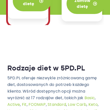
Zamów
4 posiłków.
dietę
naszej ofercie.
dietę
Rodzaje diet w 5PD.PL
5PD.PL oferuje niezwykle zróżnicowaną gamę
diet, dostosowanych do potrzeb każdego
klienta. Wśród dostępnych opcji można
wyróżnić aż 17 rodzajów diet, takich jak
Basic
,
Active
,
Fit
,
FODMAP
,
Standard
,
Low Carb
,
Keto
,