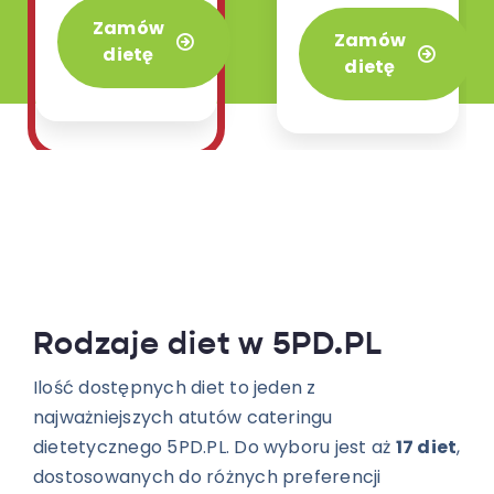
uwielbiany
wariancie 3 lub
Zamów
wariant w
Zamów
4 posiłków.
dietę
naszej ofercie.
dietę
Rodzaje diet w 5PD.PL
Ilość dostępnych diet to jeden z
najważniejszych atutów cateringu
dietetycznego 5PD.PL. Do wyboru jest aż
17 diet
,
dostosowanych do różnych preferencji