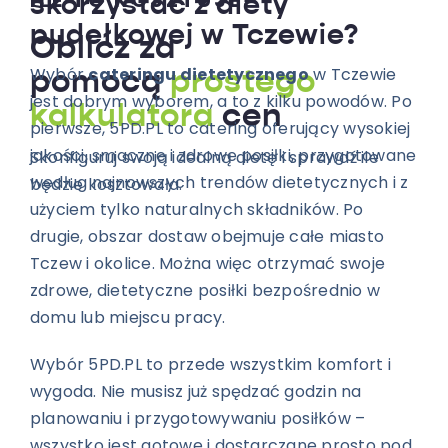
ILE TO KOSZTUJE?
skorzystać z diety
pudełkowej w Tczewie?
Oblicz za
Wybór
cateringu dietetycznego
w Tczewie
pomocą
prostego
jest dobrym wyborem, a to z kilku powodów. Po
kalkulatora
cen
pierwsze, 5PD.PL to catering oferujący wysokiej
jakości, smaczne i zdrowe posiłki, przygotowane
Skonfiguruj swoją idealną dietę i sprawdź ile
według najnowszych trendów dietetycznych i z
będzie kosztowała.
użyciem tylko naturalnych składników. Po
drugie, obszar dostaw obejmuje całe miasto
Tczew i okolice. Można więc otrzymać swoje
zdrowe, dietetyczne posiłki bezpośrednio w
domu lub miejscu pracy.
Wybór 5PD.PL to przede wszystkim komfort i
wygoda. Nie musisz już spędzać godzin na
planowaniu i przygotowywaniu posiłków –
wszystko jest gotowe i dostarczane prosto pod