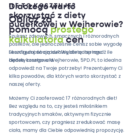
ILE TO KOSZTUJE?
Dlaczego warto
skorzystać z diety
Oblicz za
pudełkowej w Wejherowie?
pomocą
prostego
Szukasz zdrowych, smacznych i różnorodnych
kalkulatora
cen
posiłków, ale jednocześnie cenisz sobie wygodę
i oszczędność czasu? Wybór cateringu
Skonfiguruj swoją idealną dietę i sprawdź ile
dietetycznego w Wejherowie, 5PD.PL to idealna
będzie kosztowała.
odpowiedź na Twoje potrzeby! Prezentujemy Ci
kilka powodów, dla których warto skorzystać z
naszej oferty.
Możemy Ci zaoferować 17 różnorodnych diet!
Bez względu na to, czy jesteś miłośnikiem
tradycyjnych smaków, aktywnym fizycznie
sportowcem, czy pragniesz zredukować masę
ciała, mamy dla Ciebie odpowiednią propozycję.