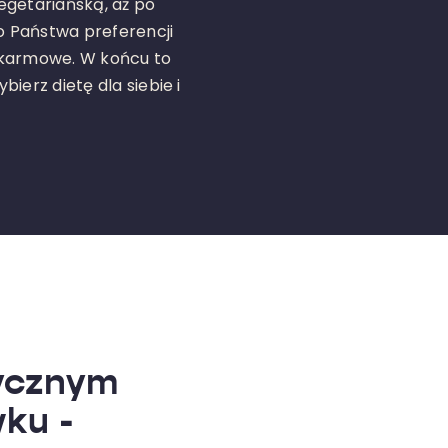
egetariańską, aż po
 Państwa preferencji
okarmowe. W końcu to
ierz dietę dla siebie i
tycznym
ku -