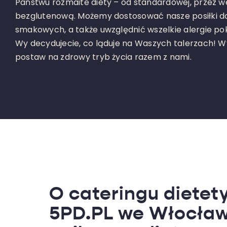
Państwu rozmaite diety – od standardowej, przez w
bezglutenową. Możemy dostosować nasze posiłki do
smakowych, a także uwzględnić wszelkie alergie p
Wy decydujecie, co ląduje na Waszych talerzach! Wyb
postaw na zdrowy tryb życia razem z nami.
O cateringu diete
5PD.PL we Włocław