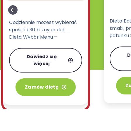
Dieta Ba
Codziennie możesz wybierać
smaki, pr
spośród 30 różnych dań.
gatunku z
Dieta Wybór Menu –
ukraińskie
zdecydowanie najbardziej
orientaln
uwielbiany wariant w naszej
D
Dowiedz się
posiłków
ofercie.
więcej
Z
Zamów dietę