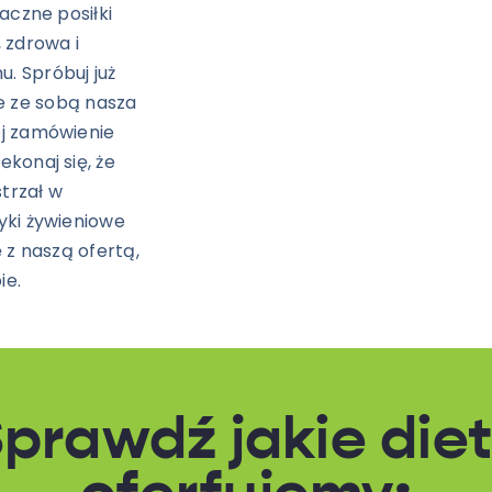
aczne posiłki
 zdrowa i
. Spróbuj już
sie ze sobą nasza
ój zamówienie
konaj się, że
trzał w
yki żywieniowe
 z naszą ofertą,
ie.
prawdź jakie die