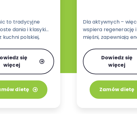
sic to tradycyjne
Dla aktywnych – więce
oste dania i klasyki
wspiera regenerację 
 kuchni polskiej,
mięśni, zapewniają en
j, włoskiej i
działania bez uczucia 
ej w wariancie 3 lub 4
owiedz się
Dowiedz się
.
więcej
więcej
amów dietę
Zamów dietę