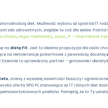
norodnością diet. Możliwość wyboru aż spośród 17 rodza
 potrzeb zdrowotnych, znajdzie tu coś dla siebie. Pośród 
ss Gluten
,
Hypo-Hashimoto
,
Junior
,
IF – Intermittent Fas
gę na
dietę Fit
. Jest to idealna propozycja dla osób c
ące na nietolerancje pokarmowe z pewnością docenią
d
ków Dziennie to sprawdzony partner – gotowanie i dietet
Keto
, znaną z wysokiej zawartości tłuszczy i ograniczon
zeroka oferta 5PD.PL stanowiąca aż 17 różnych diet do
ełnowartościowych posiłków. Pamiętaj, że to Ty ustalasz