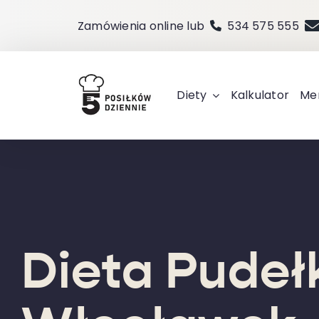
Przejdź
Zamówienia online lub
534 575 555
do
zawartości
Diety
Kalkulator
Me
Dieta Pude