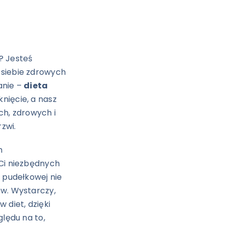
? Jesteś
 siebie zdrowych
anie –
dieta
knięcie, a nasz
ch, zdrowych i
zwi.
m
 Ci niezbędnych
e pudełkowej nie
ów. Wystarczy,
 diet, dzięki
ględu na to,