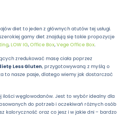
jów diet to jeden z głównych atutów tej usługi.
szerokiej gamy diet znajdują się takie propozycje
ting
,
LOW IG
,
Office Box
,
Vege Office Box
.
hcących zredukować masę ciała poprzez
ietę Less Gluten
, przygotowywaną z myślą o
yka to nasze pasje, dlatego wiemy jak dostarczać
ej ilości węglowodanów. Jest to wybór idealny dla
stosowanych do potrzeb i oczekiwań różnych osób
 kaloryczność oraz co jesz i w jakie dni – bardzo