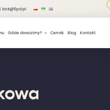
bok@5pd.pl
nu
Gdzie dowozimy?
Cennik
Blog
Kontakt
łkowa