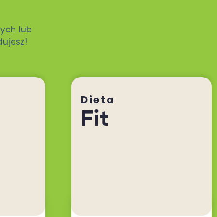
ych lub
dujesz!
Dieta
Fit