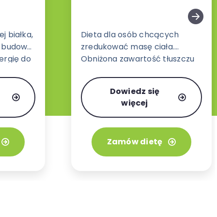
j białka,
Dieta dla osób chcących
i budowę
zredukować masę ciała.
ergię do
Obniżona zawartość tłuszczu
ciężkości.
oraz zwiększona ilość błonnika
pokarmowego dającego
Dowiedz się
dłuższe uczucie sytości.
więcej
Zamów dietę