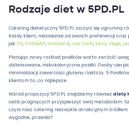
Rodzaje diet w 5PD.PL
Catering dietetyczny 5PD.PL szczyci się ogromną róż
Każdy klient, niezależnie od swoich preferencji oraz
jak:
Fit
,
FODMAP
,
Standard
,
Low Carb
,
Keto
,
Vege
,
Le
Planując nowy rozkład posiłków warto zwrócić uwa
zbilansowane, niskokaloryczne posiłki.
Osoby cierpi
minimalizacji zawartości glutenu i laktozy. 5 Posił
klientom to, co najlepsze.
Wśród propozycji 5PD.PL znajdziemy również
dietę 
osób pragnących przyspieszyć swój metabolizm.
S
czyni nasz catering niezwykle atrakcyjnym źródłem p
wygodne, prawda?