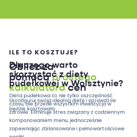
ILE TO KOSZTUJE?
Dlaczego warto
Oblicz za
skorzystać z diety
pomocą
prostego
pudełkowej w Wolsztynie?
kalkulatora
cen
Dieta pudełkowa to nie tylko oszczędność
Skonfiguruj swoją idealną dietę i sprawdź ile
czasu, ale przede wszystkim inwestycja w
będzie kosztowała.
zdrowie. Eliminuje stres związany z codziennym
komponowaniem menu, jednocześnie
zapewniając zbilansowane i pełnowartościowe
posiłki.