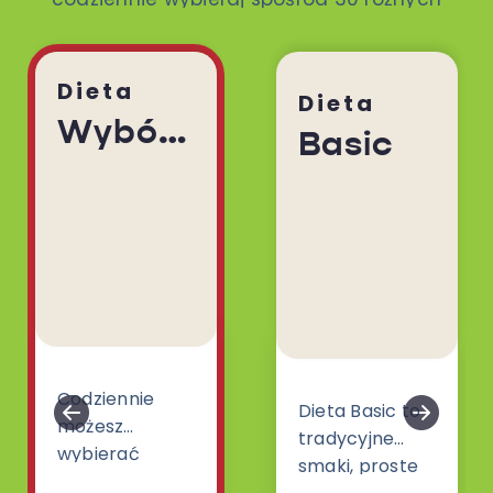
dań. To ty decydujesz!
Dieta
Dieta
Wybór Menu
Basic
Codziennie
Dieta Basic to
możesz
tradycyjne
wybierać
smaki, proste
spośród 30