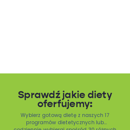
Sprawdź jakie diety
oferfujemy:
Wybierz gotową dietę z naszych 17
programów dietetycznych lub
codziennie wybieraj spośród 30 różnych