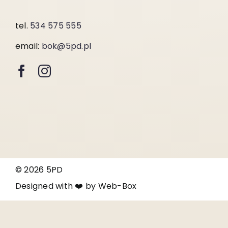
tel.
534 575 555
email:
bok@5pd.pl
© 2026 5PD
Designed with ❤️ by
Web-Box