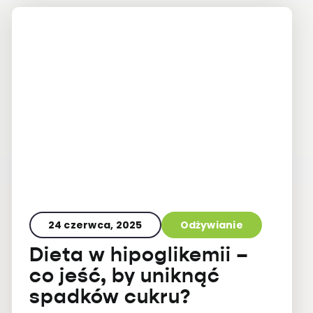
24 czerwca, 2025
Odżywianie
Dieta w hipoglikemii –
co jeść, by uniknąć
spadków cukru?