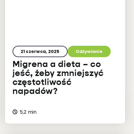
21 czerwca, 2025
Odżywianie
Migrena a dieta – co
jeść, żeby zmniejszyć
częstotliwość
napadów?
5,2 min