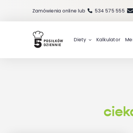
Przejdź
Zamówienia online lub
534 575 555
do
zawartości
Diety
Kalkulator
Me
cie