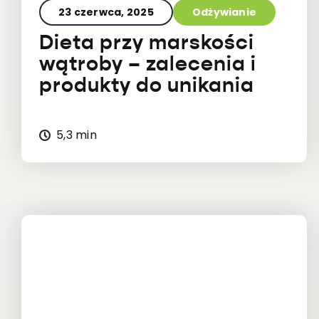
23 czerwca, 2025
Odżywianie
Dieta przy marskości
wątroby – zalecenia i
produkty do unikania
5,3 min