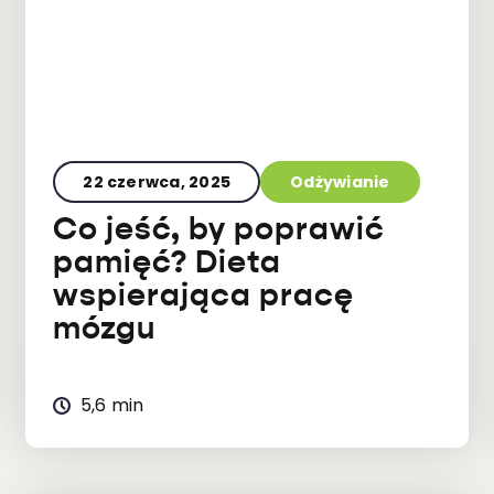
22 czerwca, 2025
Odżywianie
Co jeść, by poprawić
pamięć? Dieta
wspierająca pracę
mózgu
5,6 min