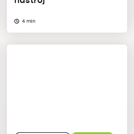
nastrój
4 min