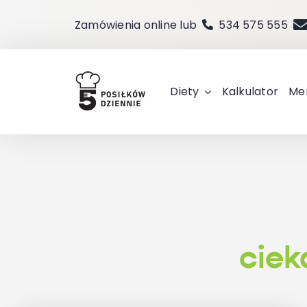
Przejdź
Zamówienia online lub
534 575 555
do
zawartości
Diety
Kalkulator
Me
cie