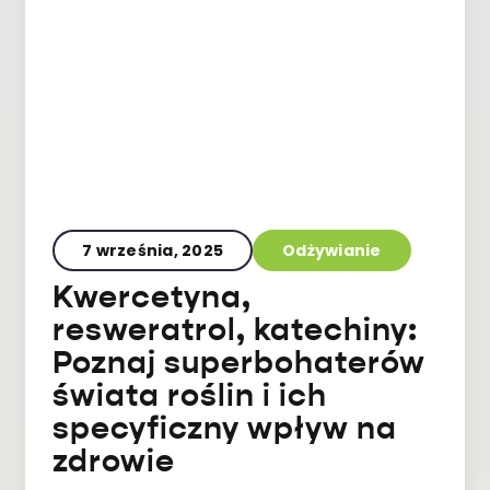
7 września, 2025
Odżywianie
Kwercetyna,
resweratrol, katechiny:
Poznaj superbohaterów
świata roślin i ich
specyficzny wpływ na
zdrowie