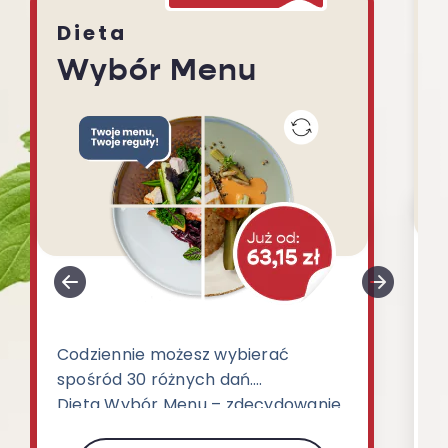
Dieta
Wybór Menu
D
Codziennie możesz wybierać
p
spośród 30 różnych dań.
k
Dieta Wybór Menu – zdecydowanie
o
najbardziej uwielbiany wariant w
p