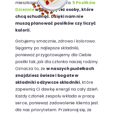
mieszkania, domu lub biura.
5 Posiłków
Dziennie
wybierają też osoby, które
chcą schudnąć. Dzięki nam nie
muszą planować posiłków czy liczyć
kalorii.
Gotujemy smacznie, zdrowo i kolorowo.
Sięgamy po najlepsze składniki,
ponieważ przygotowujemy dla Ciebie
posiłki tak, jak dla członka naszej rodziny.
Oznacza to, że
w naszych pudełkach
znajdziesz świeże i bogate w
składniki odżywcze składniki
, które
zapewnią Ci dawkę energii na cały dzień.
Każdy członek zespołu wkłada w pracę
serce, ponieważ zadowolenie klienta jest
dla nas priorytetem. Przekonaj się, że