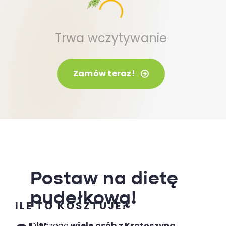
Trwa wczytywanie
Zamów teraz!
Postaw na dietę
pudełkową!
ILE TO KOSZTUJE?
Dlaczego
wiele osób z Krotoszyna