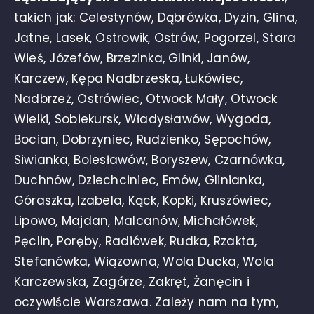
takich jak: Celestynów, Dąbrówka, Dyzin, Glina,
Jatne, Lasek, Ostrowik, Ostrów, Pogorzel, Stara
Wieś, Józefów, Brzezinka, Glinki, Janów,
Karczew, Kępa Nadbrzeska, Łukówiec,
Nadbrzeż, Ostrówiec, Otwock Mały, Otwock
Wielki, Sobiekursk, Władysławów, Wygoda,
Bocian, Dobrzyniec, Rudzienko, Sępochów,
Siwianka, Bolesławów, Boryszew, Czarnówka,
Duchnów, Dziechciniec, Emów, Glinianka,
Góraszka, Izabela, Kąck, Kopki, Kruszówiec,
Lipowo, Majdan, Malcanów, Michałówek,
Pęclin, Poręby, Radiówek, Rudka, Rzakta,
Stefanówka, Wiązowna, Wola Ducka, Wola
Karczewska, Zagórze, Zakręt, Żanęcin i
oczywiście Warszawa. Zależy nam na tym,