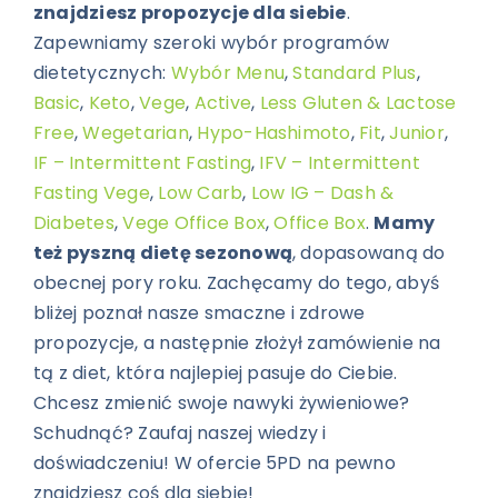
znajdziesz propozycje dla siebie
.
Zapewniamy szeroki wybór programów
dietetycznych:
Wybór Menu
,
Standard Plus
,
Basic
,
Keto
,
Vege
,
Active
,
Less Gluten & Lactose
Free
,
Wegetarian
,
Hypo-Hashimoto
,
Fit
,
Junior
,
IF – Intermittent Fasting
,
IFV – Intermittent
Fasting Vege
,
Low Carb
,
Low IG – Dash &
Diabetes
,
Vege Office Box
,
Office Box
.
Mamy
też pyszną dietę sezonową
, dopasowaną do
obecnej pory roku. Zachęcamy do tego, abyś
bliżej poznał nasze smaczne i zdrowe
propozycje, a następnie złożył zamówienie na
tą z diet, która najlepiej pasuje do Ciebie.
Chcesz zmienić swoje nawyki żywieniowe?
Schudnąć? Zaufaj naszej wiedzy i
doświadczeniu! W ofercie 5PD na pewno
znajdziesz coś dla siebie!