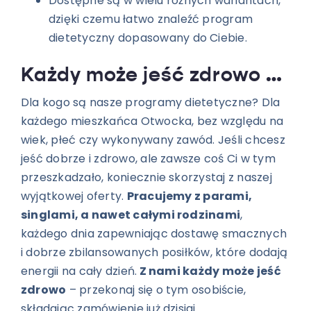
Dostępne są w wielu różnych wariantach,
dzięki czemu łatwo znaleźć program
dietetyczny dopasowany do Ciebie.
Każdy może jeść zdrowo z 5PD
Dla kogo są nasze programy dietetyczne? Dla
każdego mieszkańca Otwocka, bez względu na
wiek, płeć czy wykonywany zawód. Jeśli chcesz
jeść dobrze i zdrowo, ale zawsze coś Ci w tym
przeszkadzało, koniecznie skorzystaj z naszej
wyjątkowej oferty.
Pracujemy z parami,
singlami, a nawet całymi rodzinami
,
każdego dnia zapewniając dostawę smacznych
i dobrze zbilansowanych posiłków, które dodają
energii na cały dzień.
Z nami każdy może jeść
zdrowo
– przekonaj się o tym osobiście,
składając zamówienie już dzisiaj.