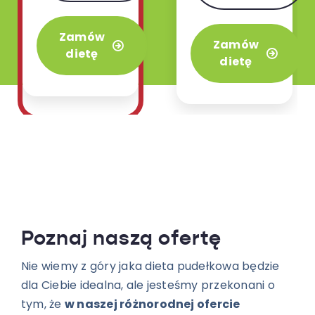
najbardziej
orientalnej w
uwielbiany
wariancie 3 lub
Zamów
wariant w
Zamów
4 posiłków.
dietę
naszej ofercie.
dietę
Poznaj naszą ofertę
Nie wiemy z góry jaka dieta pudełkowa będzie
dla Ciebie idealna, ale jesteśmy przekonani o
tym, że
w naszej różnorodnej ofercie