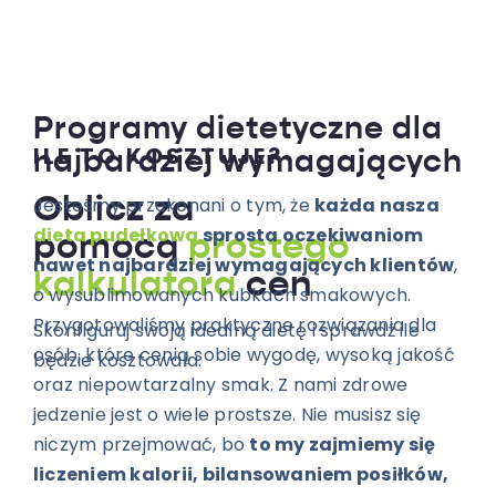
Programy dietetyczne dla
ILE TO KOSZTUJE?
najbardziej wymagających
Jesteśmy przekonani o tym, że
każda nasza
Oblicz za
dieta pudełkowa
sprosta oczekiwaniom
pomocą
prostego
nawet najbardziej wymagających klientów
,
kalkulatora
cen
o wysublimowanych kubkach smakowych.
Przygotowaliśmy praktyczne rozwiązania dla
Skonfiguruj swoją idealną dietę i sprawdź ile
osób, które cenią sobie wygodę, wysoką jakość
będzie kosztowała.
oraz niepowtarzalny smak. Z nami zdrowe
jedzenie jest o wiele prostsze. Nie musisz się
niczym przejmować, bo
to my zajmiemy się
liczeniem kalorii, bilansowaniem posiłków,