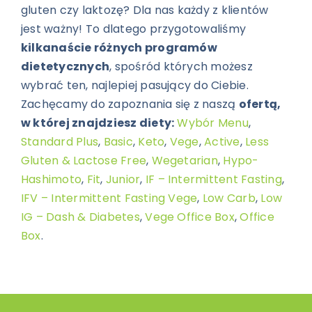
gluten czy laktozę? Dla nas każdy z klientów
jest ważny! To dlatego przygotowaliśmy
kilkanaście różnych programów
dietetycznych
, spośród których możesz
wybrać ten, najlepiej pasujący do Ciebie.
Zachęcamy do zapoznania się z naszą
ofertą,
w której znajdziesz diety:
Wybór Menu
,
Standard Plus
,
Basic
,
Keto
,
Vege
,
Active
,
Less
Gluten & Lactose Free
,
Wegetarian
,
Hypo-
Hashimoto
,
Fit
,
Junior
,
IF – Intermittent Fasting
,
IFV – Intermittent Fasting Vege
,
Low Carb
,
Low
IG – Dash & Diabetes
,
Vege Office Box
,
Office
Box
.